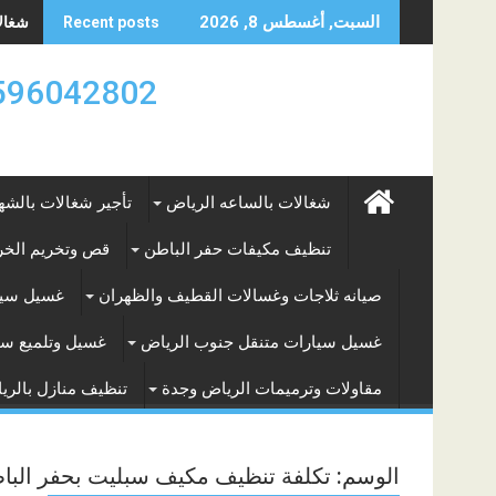
Skip
شغالات
السبت, أغسطس 8, 2026
Recent posts
to
content
0596042802 تأجير العماله المنزليه بالساعه والشه
شغالات بالساعه الرياض
تأجير شغالات بالشه
تنظيف مكيفات حفر الباطن
قص وتخريم الخرس
صيانه ثلاجات وغسالات القطيف والظهران
غسيل سيا
غسيل سيارات متنقل جنوب الرياض
غسيل وتلميع سي
مقاولات وترميمات الرياض وجدة
تنظيف منازل بالري
الوسم:
تكلفة تنظيف مكيف سبليت بحفر البا