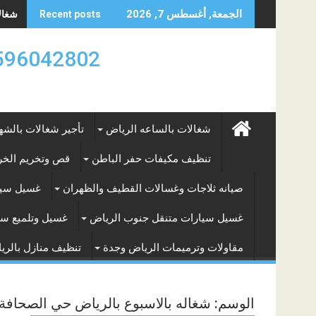
Skip
شغالات
الجمعة, أغسطس 7, 2026
Recent posts
to
content
0596042802 تأجير العماله المنزليه بالساعه والشه
شغالات بالساعه الرياض
تأجير شغالات بالشه
تنظيف مكيفات حفر الباطن
قص وتخريم الخرس
صيانه ثلاجات وغسالات القطيف والظهران
غسيل سيا
غسيل سيارات متنقل جنوب الرياض
غسيل وتلميع سي
مقاولات وترميمات الرياض وجدة
تنظيف منازل بالري
الوسم:
شغاله بالاسبوع بالرياض حي الصحافة