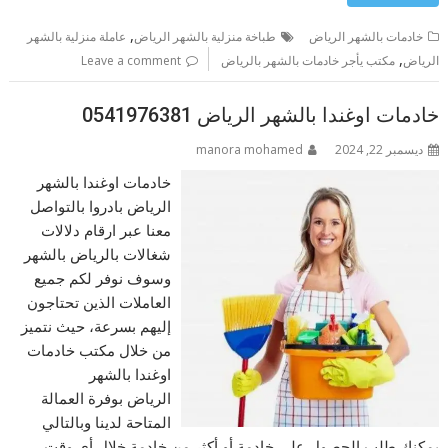
,
خادمات بالشهر الرياض
طباخة منزلية بالشهر الرياض
عاملة منزلية بالشهر
,
الرياض
مكتب يأجر خادمات بالشهر بالرياض
Leave a comment
خادمات اوغندا بالشهر الرياض 0541976381
ديسمبر 22, 2024
manora mohamed
خادمات اوغندا بالشهر
الرياض بادروا بالتواصل
معنا عبر ارقام دلالات
شغالات بالرياض بالشهر
وسوف نوفر لكم جميع
العاملات الذين تحتاجون
إليهم بسرعة، حيث نتميز
من خلال مكتب خادمات
اوغندا بالشهر
الرياض بوفرة العمالة
المتاحة لدينا وبالتالي
يمكنك طلب الحصول على خادمة أو أكثر من خادمة خلال أي وقت