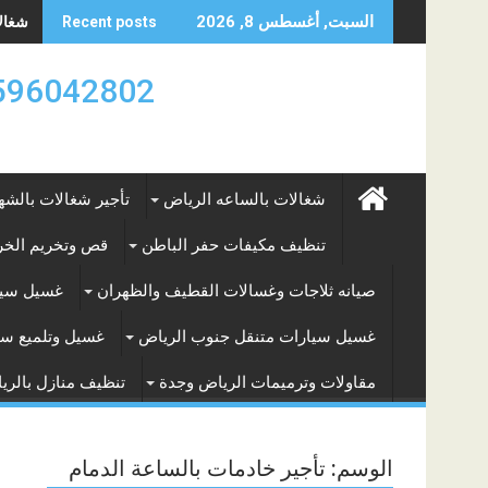
Skip
شغالات
السبت, أغسطس 8, 2026
Recent posts
to
content
0596042802 تأجير العماله المنزليه بالساعه والشه
شغالات بالساعه الرياض
تأجير شغالات بالشه
تنظيف مكيفات حفر الباطن
قص وتخريم الخرس
صيانه ثلاجات وغسالات القطيف والظهران
غسيل سيا
غسيل سيارات متنقل جنوب الرياض
غسيل وتلميع سي
مقاولات وترميمات الرياض وجدة
تنظيف منازل بالري
الوسم:
تأجير خادمات بالساعة الدمام