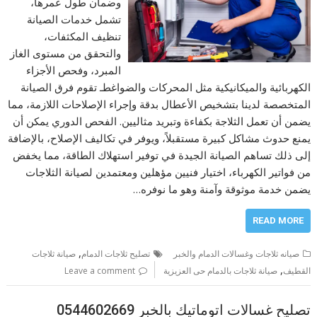
وضمان طول عمرها،
تشمل خدمات الصيانة
تنظيف المكثفات،
والتحقق من مستوى الغاز
المبرد، وفحص الأجزاء
الكهربائية والميكانيكية مثل المحركات والضواغطـ تقوم فرق الصيانة
المتخصصة لدينا بتشخيص الأعطال بدقة وإجراء الإصلاحات اللازمة، مما
يضمن أن تعمل الثلاجة بكفاءة وتبريد مثاليين. الفحص الدوري يمكن أن
يمنع حدوث مشاكل كبيرة مستقبلاً، ويوفر في تكاليف الإصلاح، بالإضافة
إلى ذلك تساهم الصيانة الجيدة في توفير استهلاك الطاقة، مما يخفض
من فواتير الكهرباء، اختيار فنيين مؤهلين ومعتمدين لصيانة الثلاجات
يضمن خدمة موثوقة وآمنة وهو ما نوفره…
READ MORE
,
صيانه ثلاجات وغسالات الدمام والخبر
تصليح ثلاجات الدمام
صيانة ثلاجات
,
القطيف
صيانة ثلاجات بالدمام حى العزيزية
Leave a comment
تصليح غسالات اتوماتيك بالخبر 0544602669