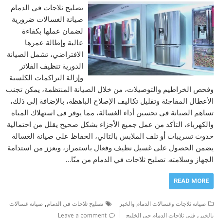
تصليح ثلاجات في الدمام
صيانة الغسالات ضرورية
لضمان عملها بكفاءة
عالية وإطالة عمرها
الافتراضي، تشمل الصيانة
الدورية تنظيف الفلاتر
وإزالة التراكمات الكلسية
وفحص الخراطيم والتوصيلات، من خلال الصيانة المنتظمة، يمكن تجنب
الأعطال المفاجئة وتقليل تكاليف الإصلاح الباهظة، بالإضافة إلى ذلك،
تساهم الصيانة في تحسين أداء الغسالة، مما يوفر في استهلاك المياه
والكهرباء، التأكد من عمل جميع الأجزاء بشكل صحيح يقلل من احتمالية
حدوث تسريبات أو تلف الملابس بالتالي، الحفاظ على صيانة الغسالة
يضمن الحصول على غسيل نظيف وفعال باستمرار، ويعزز من استدامة
الجهاز وسلامته. تصليح ثلاجات في الدمام من منّا…
READ MORE
,
صيانه ثلاجات وغسالات الدمام والخبر
تصليح ثلاجات في الدمام
صيانة غسالات
,
بالخبر
فني ثلاجات الدمام حى الخليج
Leave a comment