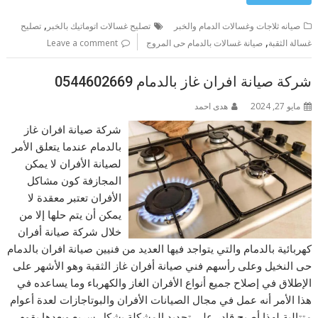
,
صيانه ثلاجات وغسالات الدمام والخبر
تصليح غسالات اتوماتيك بالخبر
تصليح
,
غسالة الثقبة
صيانة غسالات بالدمام حى المروج
Leave a comment
شركة صيانة افران غاز بالدمام 0544602669
مايو 27, 2024
هدى احمد
شركة صيانة افران غاز
بالدمام عندما يتعلق الأمر
لصيانة الأفران لا يمكن
المجازفة كون مشاكل
الأفران تعتبر معقدة لا
يمكن أن يتم حلها إلا من
خلال شركة صيانة أفران
كهربائية بالدمام والتي يتواجد فيها العديد من فنيين صيانة افران بالدمام
حى النخيل وعلى رأسهم فني صيانة أفران غاز الثقبة وهو الأشهر على
الإطلاق في إصلاح جميع أنواع الأفران الغاز والكهرباء وما يساعده في
هذا الأمر أنه عمل في مجال الصيانات الأفران والبوتاجازات لعدة أعوام
متتالية لهذا أصبح قادر على تحديد المشكلة بشكل سريع وبعدها يقوم