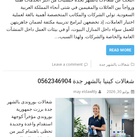
ورواجاً بين العائلات والمقيمين في شتى أنحاء المملكة العربية
السعودية. تولي الشركات والمكاتب المتخصصة أهمية بالغة لعملية
اختيار العاملات، إذ تخضعهن لبرامج تدريبية مكثفة لضمان جاهزيتهن
للعمل سواء داخل المنازل البيوت، أو في بيئات العمل داخل المنشآت
العامة والخاصة والشركات. ولهذا السبب،…
READ MORE
شغالات بالشهر جدة
Leave a comment
شغالات كينيا بالشهر جدة 0562346904
يوليو 30, 2026
may eldawltly
شغالات بوروندى بالشهر
جدة برزت جمهورية
بوروندي مؤخراً كوجهة
استقدام واعدة وجديدة
تحظى باهتمام كبير من