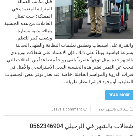
قبل مكاتب العمالة
المنزلية المعتمدة في
المملكة؛ حيث تمتاز
العاملات من هذه الجنسية
بلياقة بدنية ممتازة،
وشغف كبير للتعلم،
والقدرة على استيعاب وتطبيق تعليمات النظافة والطهي الحديثة
بسرعة قياسية. وبناءً على ذلك، فإن الاعتماد على شغالات بوروندى
بالشهر جدة يمثل توجهاً عصرياً يلقى رواجاً متصاعداً بين العائلات التي
تبحث عن التميز. تعتبر هذه الجنسية البديل الاستراتيجي والأمثل في
فترات الذروة والمواسم الحافلة، خاصة عند تعذر توفر بعض الجنسيات
التقليدية أو وجود قوائم انتظار طويلة…
READ MORE
شغالات بالشهر جدة
Leave a comment
شغالات بالشهر في الرحيلي 0562346904