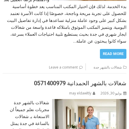
بدء الخدمة. لذلك فإن اختيار المكتب المناسب يعد خطوة أساسية
للحصول على تجربة مريحة وناجحة، خصوصًا إذا كانت الأسرة تعتمد
بشكل كبير على وجود عاملة منزلية تساعدها في إدارة تفاصيل البيت
اليومية. ويتميز المكتب الموثوق بامتلاكه قاعدة واسعة من شغالات
ايجار شهري في جدة بحيث يستطيع تلبية احتياجات العملاء بسرعة،
سواء كانوا يبحثون عن عاملة…
READ MORE
شغالات بالشهر جدة
Leave a comment
شغالات بالشهر الحمدانية 0571400979
يوليو 30, 2026
may eldawltly
شغالات بالشهر جدة
مجربات نعلم جميعاً ان
الاستعانة بـ شغالات
بالساعة في جدة يمثل