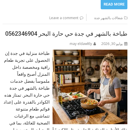
READ MORE
شغالات بالشهر جدة
Leave a comment
طباخة بالشهر في جدة حي حارة البحر 0562346904
يوليو 30, 2026
may eldawltly
طباخة منزلية في جدة إن
الحصول على تجربة طعام
راقية ومخصصة داخل
المنزل أصبح واقعاً
ملموساً بفضل خدمات
طباخة بالشهر في جدة
حي حارة البحر. تمتاز هذه
الكوادر بالقدرة على إعداد
قوائم طعام متنوعة
تتماشى مع الرغبات
الصحية للعائلة، بما في
ذلك الأنظمة الغذائية الخاصة مثل “الكيتو” أو الوجبات المخصصة لمن