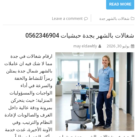
READ MORE
شغالات بالشهر جدة
Leave a comment
شغالات بالشهر بجدة حبشيات 0562346904
يوليو 30, 2026
may eldawltly
ارقام شغالات في جدة
مما لا شك فيه ان عاملات
بالشهر شمال جدة يمثلن
رمزاً للنشاط والخفة
والسرعة في أداء
الواجبات والمسؤوليات
المنزلية؛ حيث يتحركن
بمرونة ودقة عالية داخل
الغرف والصالونات لإعادة
النظام والترتيب. وفي
الآونة الأخيرة، غدت خدمة
البحث عن شغالات بالشهر بجدة حبشيات من أكثر الخدمات طلباً