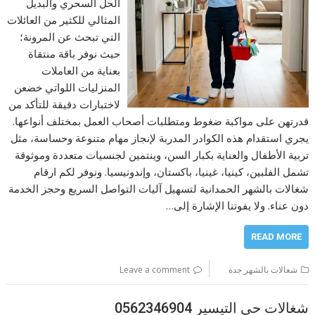
الحل السحري والبديل
المثالي للكثير من العائلات
التي تبحث عن المرونة؛
حيث نوفر باقة منتقاة
بعناية من العاملات
المنزليات اللواتي خضعن
لاختبارات دقيقة للتأكد من
قدرتهن على مواكبة ضغوط ومتطلبات أصحاب العمل بمختلف أنواعها.
يجري استقدام هذه الكوادر المدربة لإنجاز مهام متنوعة وحساسة، مثل
تربية الأطفال والعناية بكبار السن، وينتمين لجنسيات متعددة وموثوقة
تشمل الفلبين، كينيا، غينيا، باكستان، وإندونيسيا. ونوفر لكم ارقام
شغالات بالشهر الحمدانية لتسهيل آليات التواصل السريع وحجز الخدمة
دون عناء. ولا يفوتنا الإشارة إلى…
READ MORE
شغالات بالشهر جدة
Leave a comment
شغالات حي التيسير 0562346904