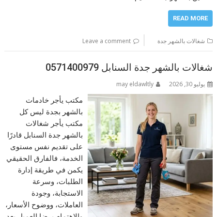
READ MORE
شغالات بالشهر جدة
Leave a comment
شغالات بالشهر جدة السنابل 0571400979
يوليو 30, 2026
may eldawltly
مكتب يأجر خادمات
بالشهر بجدة ليس كل
مكتب يأجر شغالات
بالشهر جدة السنابل قادرًا
على تقديم نفس مستوى
الخدمة، فالفارق الحقيقي
يكمن في طريقة إدارة
الطلبات، وسرعة
الاستجابة، وجودة
العاملات، ووضوح الأسعار،
والاهتمام برضا العميل بعد