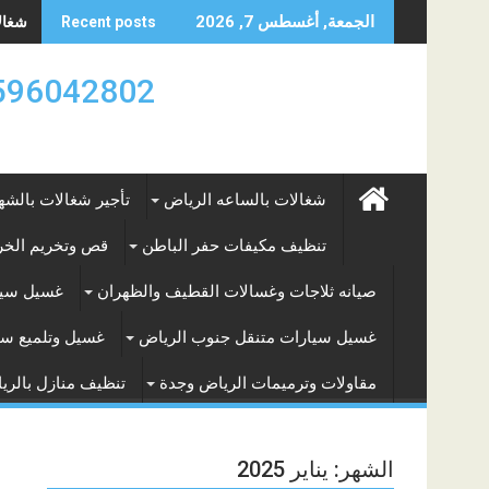
Skip
شغالات
الجمعة, أغسطس 7, 2026
Recent posts
to
content
0596042802 تأجير العماله المنزليه بالساعه والشه
شغالات بالساعه الرياض
تأجير شغالات بالشه
تنظيف مكيفات حفر الباطن
قص وتخريم الخرس
صيانه ثلاجات وغسالات القطيف والظهران
غسيل سيا
غسيل سيارات متنقل جنوب الرياض
غسيل وتلميع سي
مقاولات وترميمات الرياض وجدة
تنظيف منازل بالري
الشهر:
يناير 2025