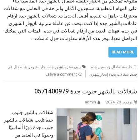
متنوعة تمكنكم من اختيار جليسة اطفال بالشهر جدة المناسبة بناءً
على المهام المطلوبة، ستجدون الأمان والراحة في التعامل مع شغالات
محترفات جاهزات لتقديم أفضل الخدمات. شغالات بالشهر جدة ارقام
عاملات بالشهر جده إذا كنت تبحث عن عاملة منزلية للإيجار الشهري
في جده، فهناك العديد من ارقام شغالات في جده المتاحة التي يمكنك
التواصل معها. توفر هذه الأرقام معلومات حول عاملات…
READ MORE
,
جليسة اطفال ومسنين جده
بيبي ستر بالشهر جده
جليسة ومربية أطفال فى
,
جدة
شغالات بجده إيجار شهرى
Leave a comment
شغالات بالشهر جنوب جدة 0571400979
نوفمبر 28, 2024
admin
شغالات بالشهر جنوب
جدة تلعب شغالات بالشهر
جنوب جدة دورًا أساسيًا
وحيويًا في العديد من