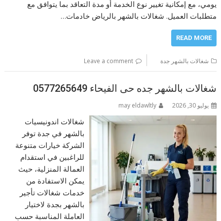
يومي، مع إمكانية تغيير نوع الخدمة أو مدة التعاقد بما يتوافق مع
متطلبات العميل. شغالات بالشهر بالرياض خادمات…
READ MORE
شغالات بالشهر جدة
Leave a comment
شغالات بالشهر جده حى الفيحاء 0577265649
يوليو 30, 2026
may eldawltly
شغالات اندونيسيات
بالشهر في جدة توفر
الشركة خيارات متنوعة
للراغبين في استقدام
العمالة المنزلية، حيث
يمكن الاستفادة من
خدمات شغالات تأجير
بالشهر بجدة لاختيار
العاملة المناسبة حسب