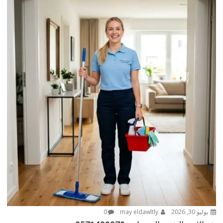
يوليو 30, 2026
may eldawltly
0