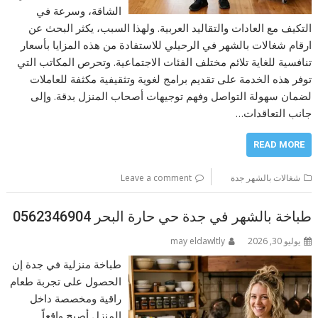
الشاقة، وسرعة في
التكيف مع العادات والتقاليد العربية. ولهذا السبب، يكثر البحث عن
ارقام شغالات بالشهر في الرحيلي للاستفادة من هذه المزايا بأسعار
تنافسية للغاية تلائم مختلف الفئات الاجتماعية. وتحرص المكاتب التي
توفر هذه الخدمة على تقديم برامج لغوية وتثقيفية مكثفة للعاملات
لضمان سهولة التواصل وفهم توجيهات أصحاب المنزل بدقة. وإلى
جانب التعاقدات…
READ MORE
شغالات بالشهر جدة
Leave a comment
طباخة بالشهر في جدة حي حارة البحر 0562346904
يوليو 30, 2026
may eldawltly
طباخة منزلية في جدة إن
الحصول على تجربة طعام
راقية ومخصصة داخل
المنزل أصبح واقعاً