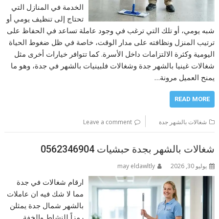
الخدمة في المنازل التي
تحتاج إلى تنظيف يومي أو
شبه يومي، أو تلك التي ترغب في وجود عاملة تساعد في الحفاظ على
ترتيب المنزل ونظافته على مدار الوقت، خاصة في ظل ضغوط الحياة
اليومية وكثرة الالتزامات داخل الأسرة. كما تتوافر خيارات أخرى مثل
شغالات غينيا بالشهر جدة وشغالات فلبينيات بالشهر في جدة، وهو ما
يمنح العميل مرونة…
READ MORE
شغالات بالشهر جدة
Leave a comment
شغالات بالشهر بجدة حبشيات 0562346904
يوليو 30, 2026
may eldawltly
ارقام شغالات في جدة
مما لا شك فيه ان عاملات
بالشهر شمال جدة يمثلن
رمزاً للنشاط والخفة