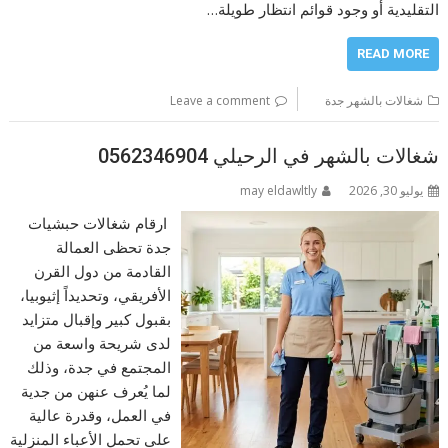
التقليدية أو وجود قوائم انتظار طويلة…
READ MORE
شغالات بالشهر جدة
Leave a comment
شغالات بالشهر في الرحيلي 0562346904
يوليو 30, 2026
may eldawltly
ارقام شغالات حبشيات
جدة تحظى العمالة
القادمة من دول القرن
الأفريقي، وتحديداً إثيوبيا،
بقبول كبير وإقبال متزايد
لدى شريحة واسعة من
المجتمع في جدة، وذلك
لما يُعرف عنهن من جدية
في العمل، وقدرة عالية
على تحمل الأعباء المنزلية