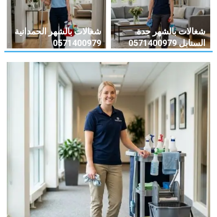
شغالات بالشهر جدة
شغالات بالشهر الحمدانية
السنابل 0571400979
0571400979