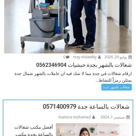
يوليو 30, 2026
may eldawltly
0
شغالات بالشهر بجدة حبشيات 0562346904
ارقام شغالات في جدة مما لا شك فيه ان عاملات بالشهر شمال جدة
يمثلن رمزاً للنشاط...
شغالات بالشهر جدة
شغالات بالساعة جدة 0571400979
سبتمبر 1, 2024
manora mohamed
أفضل مكتب شغالات
بالساعة بجدة مكتب