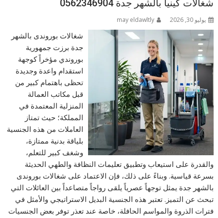
شغالات كينيا بالشهر جدة 0562346904
يوليو 30, 2026
may eldawltly
شغالات بوروندى بالشهر
جدة برزت جمهورية
بوروندي مؤخراً كوجهة
استقدام واعدة وجديدة
تحظى باهتمام كبير من
قبل مكاتب العمالة
المنزلية المعتمدة في
المملكة؛ حيث تمتاز
العاملات من هذه الجنسية
بلياقة بدنية ممتازة،
وشغف كبير للتعلم،
والقدرة على استيعاب وتطبيق تعليمات النظافة والطهي الحديثة
بسرعة قياسية. وبناءً على ذلك، فإن الاعتماد على شغالات بوروندى
بالشهر جدة يمثل توجهاً عصرياً يلقى رواجاً متصاعداً بين العائلات التي
تبحث عن التميز. تعتبر هذه الجنسية البديل الاستراتيجي والأمثل في
فترات الذروة والمواسم الحافلة، خاصة عند تعذر توفر بعض الجنسيات