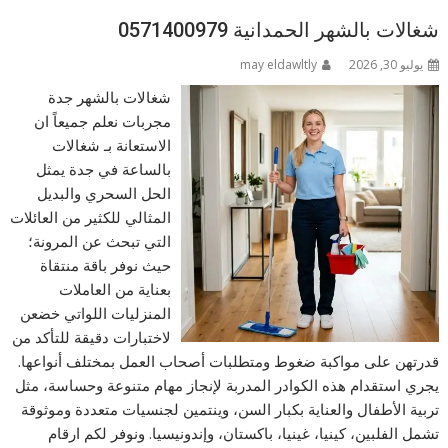
شغالات بالشهر الحمدانية 0571400979
يوليو 30, 2026
may eldawltly
شغالات بالشهر جدة
مجربات نعلم جميعاً ان
الاستعانة بـ شغالات
بالساعة في جدة يمثل
الحل السحري والبديل
المثالي للكثير من العائلات
التي تبحث عن المرونة؛
حيث نوفر باقة منتقاة
بعناية من العاملات
المنزليات اللواتي خضعن
لاختبارات دقيقة للتأكد من
قدرتهن على مواكبة ضغوط ومتطلبات أصحاب العمل بمختلف أنواعها.
يجري استقدام هذه الكوادر المدربة لإنجاز مهام متنوعة وحساسة، مثل
تربية الأطفال والعناية بكبار السن، وينتمين لجنسيات متعددة وموثوقة
تشمل الفلبين، كينيا، غينيا، باكستان، وإندونيسيا. ونوفر لكم ارقام