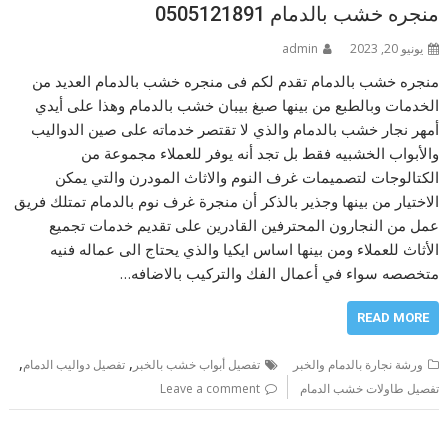
منجره خشب بالدمام 0505121891
يونيو 20, 2023
admin
منجره خشب بالدمام تقدم لكم فى منجره خشب بالدمام العديد من
الخدمات وبالطبع من بينها صبغ بيبان خشب بالدمام وهذا على أيدي
أمهر نجار خشب بالدمام والذي لا تقتصر خدماته على صين الدواليب
والأبواب الخشبيه فقط بل تجد أنه يوفر للعملاء مجموعة من
الكتالوجات لتصميمات غرف النوم والاثاث المودرن والتي يمكن
الاختيار من بينها وجذير بالذكر أن منجرة غرف نوم بالدمام تمتلك فريق
عمل من النجارون المحترفين القادرين على تقديم خدمات تجميع
الأثاث للعملاء ومن بينها اساس ايكيا والذي يحتاج الى عماله فنيه
متخصصه سواء في أعمال الفك والتركيب بالاضافه…
READ MORE
,
,
ورشة نجارة بالدمام والخبر
تفصيل أبواب خشب بالخبر
تفصيل دواليب الدمام
تفصيل طاولات خشب الدمام
Leave a comment