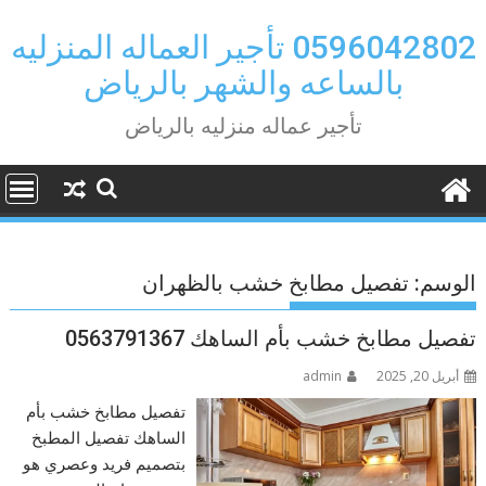
Ski
t
0596042802 تأجير العماله المنزليه
conten
بالساعه والشهر بالرياض
تأجير عماله منزليه بالرياض
الوسم:
تفصيل مطابخ خشب بالظهران
تفصيل مطابخ خشب بأم الساهك 0563791367
أبريل 20, 2025
admin
تفصيل مطابخ خشب بأم
الساهك تفصيل المطبخ
بتصميم فريد وعصري هو