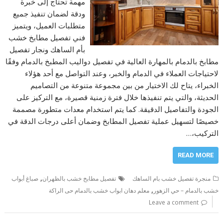
مهمة تحتاج إلى خبرة
ودقة لضمان تنفيذ جميع
متطلبات العميل، ويتميز
فني تفصيل مطابخ خشب
بأم الساهك ونجار تفصيل
مطابخ بالدمام بالمهارة العالية في تفصيل دواليب المطبخ بالدمام وفقًا
لاحتياجات العملاء في الدمام والخبر، وعند التواصل مع أحد هؤلاء
الخبراء، يتاح لك الاختيار من بين مجموعة متنوعة من التصاميم
الحديثة، والتي يتم تنفيذها خلال فترة زمنية قصيرة، مع التركيز على
الجودة والتفاصيل الدقيقة. كما يتم استخدام معدات متطورة مصممة
خصيصًا لتسهيل عملية تفصيل المطابخ وضمان أعلى درجات الدقة في
التركيب،…
READ MORE
,
منجرة تفصيل خشب بام الساهك
تفصيل مطابخ خشب بالظهران
صباغ أبواب
,
خشب بالدمام – حي الزهور
معلم دهان ابواب خشب بالدمام حى الراكة
Leave a comment