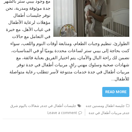
مع وجود بيبي ستر بالشهر
جدة موثوقة ومدربة، نحن
نوفر جليسات أطفال
مؤهلات لرعاية الأطفال
في غياب الأهل، مع خبرة
في التعامل مع حالات
الطوارئ، تنظيم وجبات الطعام، ومتابعة أوقات النوم واللعب، سواء
كنت بحاجة إلى بيبي ستر لساعات محددة يوميًا أو في المناسبات،
نضمن لك راحة البال والأمان، يتم اختيار الفريق بعناية فائقة، مع
شهادات صحية وسلوك مهني راقٍ. مربيات أطفال في جدة توفر
مربيات أطفال في جدة خدمات متنوعة لأسر تتطلب رعاية متواصلة
للأطفال…
READ MORE
,
جليسة اطفال ومسنين جده
جليسات أطفال في جدة
شغالات باليوم شرق
,
جدة
مربيات أطفال في جدة
Leave a comment