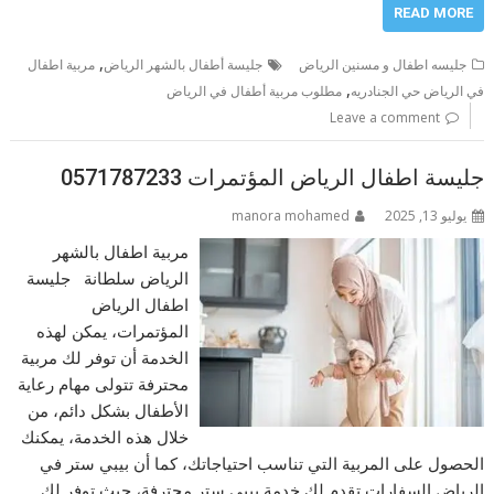
READ MORE
,
جليسه اطفال و مسنين الرياض
جليسة أطفال بالشهر الرياض
مربية اطفال
,
في الرياض حي الجنادريه
مطلوب مربية أطفال في الرياض
Leave a comment
جليسة اطفال الرياض المؤتمرات 0571787233
يوليو 13, 2025
manora mohamed
مربية اطفال بالشهر
الرياض سلطانة جليسة
اطفال الرياض
المؤتمرات، يمكن لهذه
الخدمة أن توفر لك مربية
محترفة تتولى مهام رعاية
الأطفال بشكل دائم، من
خلال هذه الخدمة، يمكنك
الحصول على المربية التي تناسب احتياجاتك، كما أن بيبي ستر في
الرياض السفارات تقدم لك خدمة بيبي ستر محترفة، حيث توفر لك