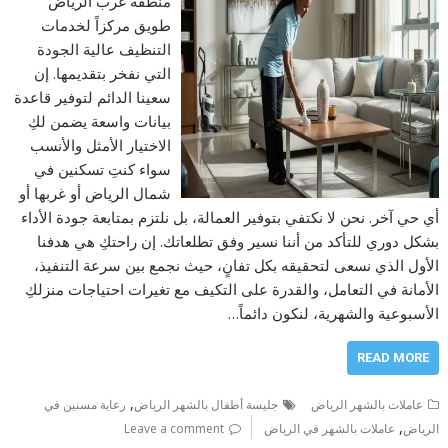
منطقة غرب الرياض
طويق مركزاً لخدمات
التنظيف عالية الجودة
التي نفخر بتقديمها. إن
سعينا الدائم لتوفير قاعدة
بيانات واسعة يضمن لكِ
الاختيار الأمثل والأنسب
سواء كنتِ تسكنين في
شمال الرياض أو غربها أو
أي حي آخر. نحن لا نكتفي بتوفير العمالة، بل نلتزم بمتابعة جودة الأداء
بشكل دوري للتأكد من أننا نسير وفق تطلعاتك. إن راحتكِ هي هدفنا
الأول الذي نسعى لتحقيقه بكل تفانٍ، حيث نجمع بين سرعة التنفيذ،
الأمانة في التعامل، والقدرة على التكيف مع تغيرات احتياجات منزلكِ
الأسبوعية والشهرية، لنكون دائماً…
READ MORE
,
عاملات بالشهر الرياض
جليسة أطفال بالشهر الرياض
رعاية مسنين في
,
الرياض
عاملات بالشهر في الرياض
Leave a comment