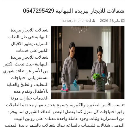
شغالات للايجار ببريدة النبهانية 0547295429
مايو 18, 2026
manora mohamed
شغالات للايجار ببريدة
النبهانية في ظل الطلب
المتزايد، يظهر الإقبال
الكبير على خدمات
شغالات للايجار ببريدة
النبهانية حيث تبحث الكثير
من الأسر عن تعاقد شهري
مستقر يلبي احتياجات
التنظيف والطبخ والعناية
بالأطفال وتقدم هذه
الخدمات خيارات مرنة
تناسب الأسر الصغيرة والكبيرة، وتسمح بتحديد مهام محددة للعاملات
وفق احتياجات كل منزل كما يفضل البعض التعاقد الشهري لما يوفره
من استمرارية وثبات وجود عاملة واحدة معتادة على روتين البيت
اليومي. شغالات فلبينيات بالساعه تبوك شغالات بالشهر بريدة المذنب