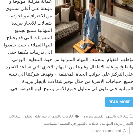
عمالة منزلية موثوقة و
مؤهلة علي أعلي مستوي
من الاحترافية والجودة ،
شغالات للايجار ببريدة
النبهانية تتمتع بجميع
المقومات التي قد يحتاج
اليها العملاء ، حيث خضعوا
الي تدريبات مكثفة حتي
تؤهلهم للقيام بمختلف المهام المنزلية من حيث التنظيف اليومي
والطبخ ورعاية الاطفال وغيرها من المهام الاخري التي تساعد الاسرة
علي التركيز علي جوانب الحياة المختلفة ، وتهدف شركتنا الي تلبية
جميع احتياجات الاسرة من خلال توفير شغالات للايجار ببريدة
النبهانية حتي تكون في متناول جميع الأسر و تتيح لهم الفرصة في…
READ MORE
,
شغالات بالشهر القصيم وبريده
خادمات بالشهر بريدة عقلة الصقور
شغالات
,
للايجار ببريدة النبهانية
عاملات بالشهر في القصيم الشماسية
Leave a comment