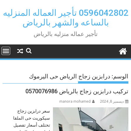
Ski
t
0596042802 تأجير العماله المنزليه
conten
بالساعه والشهر بالرياض
تأجير عماله منزليه بالرياض
الوسم:
درابزين زجاج الرياض حى اليرموك
تركيب درابزين زجاج بالرياض 0570076986
ديسمبر 8, 2024
manora mohamed
سعر درابزين زجاج
سيكوريت حى الملقا
تختلف أسعار تفصيل