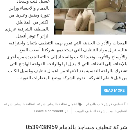
غسیل كنب وسجاد
بالدمام والاحساء وراس
تنورة وبقيق وغيرها من
الكثير من المناطق
بالمنطقه الشرقية عزيزى
الزائر ؟ توفر أفضل
المعدات والأدوات الحدیثة التي تقوم بھمة التنظیف بإتقان واحترافیة
عالیة. تزیل مواد التنظیف التي تستخدمھا شركتنا أصعب البقع
والأوساخ والأتربة، وتعید الكنب والسجاد إلى حالته الجدیدة مرة أخرى
بالإضافة إلى النظافة التي لا مثیل لھا والرائحه الفواحة الهادئخ التى
تشعرك بالراحه النفسية بعد الانتهاء من اعمال تنظيف وغسيل الكنب
من قبل قاطم الشركة ، تقوم الشركة بوضع المعطرات القویة…
READ MORE
,
,
تنظيف فرش كنب بالدمام
اعمال نظافة بالدمام
شركة النظافة بالدمام
شركة
,
لتنظيف البيت
شركة لتنظيف البيوت
Leave a comment
شركة تنظيف مساجد بالدمام 0539438959