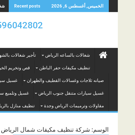
Skip
شغال
الخميس, أغسطس 6, 2026
Recent posts
to
content
0596042802 تأجير العماله المنزليه بالساعه والشه
شغالات بالساعه الرياض
تأجير شغالات بالشه
تنظيف مكيفات حفر الباطن
قص وتخريم الخرس
صيانه ثلاجات وغسالات القطيف والظهران
غسيل سيا
غسيل سيارات متنقل جنوب الرياض
غسيل وتلميع سي
مقاولات وترميمات الرياض وجدة
تنظيف منازل بالري
الوسم:
شركة تنظيف مكيفات شمال الرياض ح