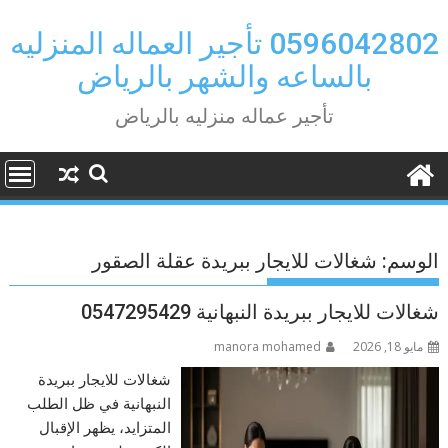
Ski
t
0596042802 تأجير العماله المنزليه
conten
بالساعه والشهر بالرياض
تأجير عماله منزليه بالرياض
الوسم:
شغالات للايجار ببريدة عقلة الصقور
شغالات للايجار ببريدة النبهانية 0547295429
مايو 18, 2026
manora mohamed
شغالات للايجار ببريدة
النبهانية في ظل الطلب
المتزايد، يظهر الإقبال