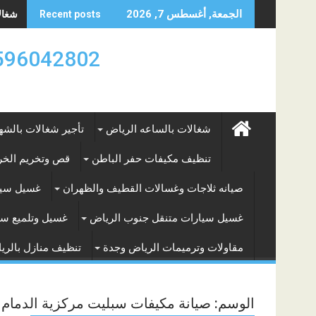
Skip
شغالات
الجمعة, أغسطس 7, 2026
Recent posts
to
content
0596042802 تأجير العماله المنزليه بالساعه والشه
شغالات بالساعه الرياض
تأجير شغالات بالشه
تنظيف مكيفات حفر الباطن
قص وتخريم الخرس
صيانه ثلاجات وغسالات القطيف والظهران
غسيل سيا
غسيل سيارات متنقل جنوب الرياض
غسيل وتلميع سي
مقاولات وترميمات الرياض وجدة
تنظيف منازل بالري
الوسم:
صيانة مكيفات سبليت مركزية الدمام 