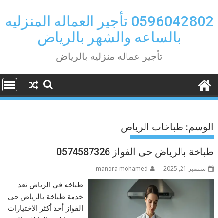
Ski
t
0596042802 تأجير العماله المنزليه
conten
بالساعه والشهر بالرياض
تأجير عماله منزليه بالرياض
الوسم:
طباخات الرياض
طباخة بالرياض حى الفواز 0574587326
سبتمبر 21, 2025
manora mohamed
طباخه في الرياض تعد
خدمة طباخة بالرياض حى
الفواز أحد أكثر الاختيارات