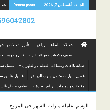
Skip
شغالات
الجمعة, أغسطس 7, 2026
Recent posts
to
content
0596042802 تأجير العماله المنزليه بالساعه والشه
شغالات بالساعه الرياض
تأجير شغالات بالشه
تنظيف مكيفات حفر الباطن
قص وتخريم الخرس
صيانه ثلاجات وغسالات القطيف والظهران
غسيل سيا
غسيل سيارات متنقل جنوب الرياض
غسيل وتلميع سي
مقاولات وترميمات الرياض وجدة
تنظيف منازل بالري
الوسم:
عاملة منزلية بالشهر حى المروج