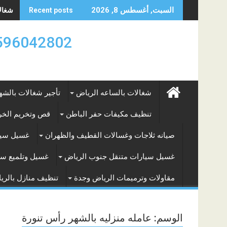
Skip
شغالات
السبت, أغسطس 8, 2026
Recent posts
to
content
0596042802 تأجير العماله المنزليه بالساعه والشه
شغالات بالساعه الرياض
تأجير شغالات بالشه
تنظيف مكيفات حفر الباطن
قص وتخريم الخرس
صيانه ثلاجات وغسالات القطيف والظهران
غسيل سيا
غسيل سيارات متنقل جنوب الرياض
غسيل وتلميع سي
مقاولات وترميمات الرياض وجدة
تنظيف منازل بالري
الوسم:
عامله منزليه بالشهر رأس تنورة