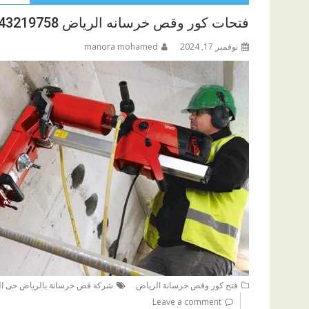
فتحات كور وقص خرسانه الرياض 0543219758
نوفمبر 17, 2024
manora mohamed
فتح كور وقص خرسانة الرياض
شركة قص خرسانة بالرياض حى ال
Leave a comment