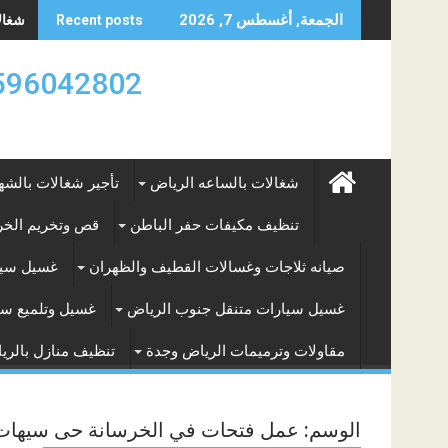
Skip
شغالات
الجمعة, أغسطس 7, 2026
Recent posts
to
content
0596042802 تأجير العماله المنزليه بالساعه والشه
شغالات بالساعه الرياض
تأجير شغالات بالشه
تنظيف مكيفات حفر الباطن
قص وتخريم الخرس
صيانه ثلاجات وغسالات القطيف والظهران
غسيل سيا
غسيل سيارات متنقل جنوب الرياض
غسيل وتلميع سي
مقاولات وترميمات الرياض وجدة
تنظيف منازل بالري
الوسم:
عمل فتحات في الخرسانة حى سيهات