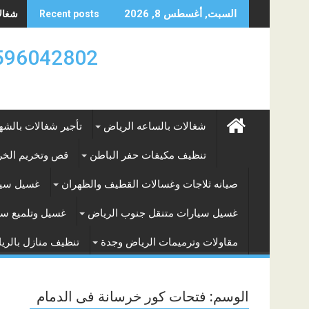
Skip
شغالات
السبت, أغسطس 8, 2026
Recent posts
to
content
0596042802 تأجير العماله المنزليه بالساعه والشه
شغالات بالساعه الرياض
تأجير شغالات بالشه
تنظيف مكيفات حفر الباطن
قص وتخريم الخرس
صيانه ثلاجات وغسالات القطيف والظهران
غسيل سيا
غسيل سيارات متنقل جنوب الرياض
غسيل وتلميع سي
مقاولات وترميمات الرياض وجدة
تنظيف منازل بالري
الوسم:
فتحات كور خرسانة فى الدمام