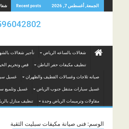
Skip
شغالات
الجمعة, أغسطس 7, 2026
Recent posts
to
content
0596042802 تأجير العماله المنزليه بالساعه والشه
شغالات بالساعه الرياض
تأجير شغالات بالشه
تنظيف مكيفات حفر الباطن
قص وتخريم الخرس
صيانه ثلاجات وغسالات القطيف والظهران
غسيل سيا
غسيل سيارات متنقل جنوب الرياض
غسيل وتلميع سي
مقاولات وترميمات الرياض وجدة
تنظيف منازل بالري
الوسم:
فنى صيانة مكيفات سبليت الثقبة