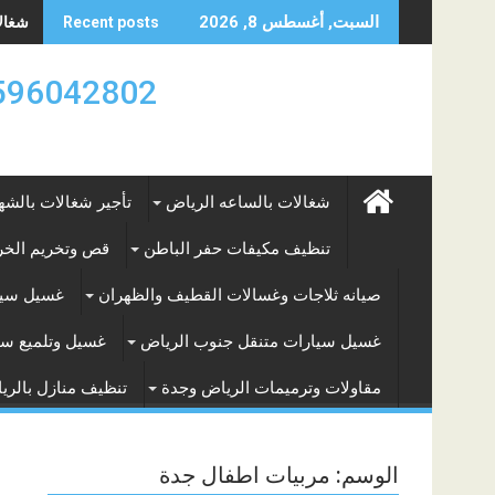
Skip
شغالات
السبت, أغسطس 8, 2026
Recent posts
to
content
0596042802 تأجير العماله المنزليه بالساعه والشه
شغالات بالساعه الرياض
تأجير شغالات بالشه
تنظيف مكيفات حفر الباطن
قص وتخريم الخرس
صيانه ثلاجات وغسالات القطيف والظهران
غسيل سيا
غسيل سيارات متنقل جنوب الرياض
غسيل وتلميع سي
مقاولات وترميمات الرياض وجدة
تنظيف منازل بالري
الوسم:
مربيات اطفال جدة