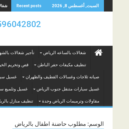
Skip
شغالات
السبت, أغسطس 8, 2026
Recent posts
to
content
0596042802 تأجير العماله المنزليه بالساعه والشه
شغالات بالساعه الرياض
تأجير شغالات بالشه
تنظيف مكيفات حفر الباطن
قص وتخريم الخرس
صيانه ثلاجات وغسالات القطيف والظهران
غسيل سيا
غسيل سيارات متنقل جنوب الرياض
غسيل وتلميع سي
مقاولات وترميمات الرياض وجدة
تنظيف منازل بالري
الوسم:
مطلوب حاضنة اطفال بالرياض