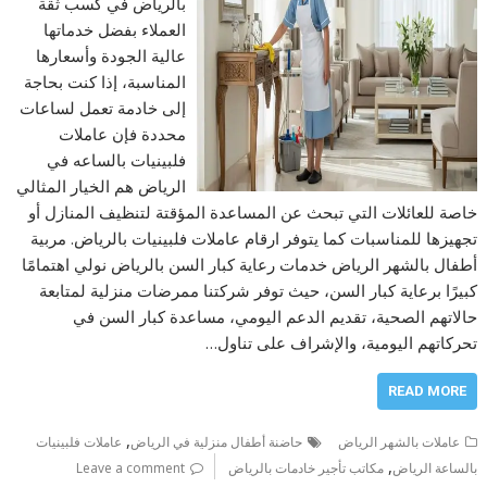
بالرياض في كسب ثقة
العملاء بفضل خدماتها
عالية الجودة وأسعارها
المناسبة، إذا كنت بحاجة
إلى خادمة تعمل لساعات
محددة فإن عاملات
فلبينيات بالساعه في
الرياض هم الخيار المثالي
خاصة للعائلات التي تبحث عن المساعدة المؤقتة لتنظيف المنازل أو
تجهيزها للمناسبات كما يتوفر ارقام عاملات فلبينيات بالرياض. مربية
أطفال بالشهر الرياض خدمات رعاية كبار السن بالرياض نولي اهتمامًا
كبيرًا برعاية كبار السن، حيث توفر شركتنا ممرضات منزلية لمتابعة
حالاتهم الصحية، تقديم الدعم اليومي، مساعدة كبار السن في
تحركاتهم اليومية، والإشراف على تناول…
READ MORE
,
عاملات بالشهر الرياض
حاضنة أطفال منزلية في الرياض
عاملات فلبينيات
,
بالساعة الرياض
مكاتب تأجير خادمات بالرياض
Leave a comment