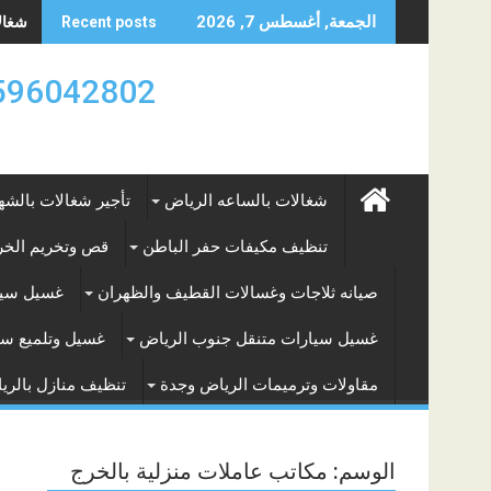
Skip
شغالات
الجمعة, أغسطس 7, 2026
Recent posts
to
content
0596042802 تأجير العماله المنزليه بالساعه والشه
شغالات بالساعه الرياض
تأجير شغالات بالشه
تنظيف مكيفات حفر الباطن
قص وتخريم الخرس
صيانه ثلاجات وغسالات القطيف والظهران
غسيل سيا
غسيل سيارات متنقل جنوب الرياض
غسيل وتلميع سي
مقاولات وترميمات الرياض وجدة
تنظيف منازل بالري
الوسم:
مكاتب عاملات منزلية بالخرج