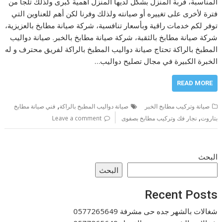
المناسبة، فربة المنزل بشكل لديها المنزل أهمية كبرى ولذلك تلجا من
فترة لأخرى على تغييره أو صيانته ولذلك وفرنا لكن أهم للعناوين التي
توفر لكم خدمات راقية وبأسعار تنافسية، شركة صيانة مطابخ بالعزيزية،
شركة صيانة مطابخ بالثقبة، شركة صيانة مطابخ بالخبر. صيانة دواليب
المطبخ بالراكة تحتاج صيانة دواليب المطبخ بالراكة لفريق محترف و له
الخبرة الكبيرة في مجال تصليح دواليب…
READ MORE
,
صيانة وتركيب مطابخ الخبر
صيانة دواليب المطبخ بالراكة
فني صيانة مطابخ
,
بتاروت
نجار فك وترکیب مطابخ بصفوى
Leave a comment
البحث
البحث
Recent Posts
شغالات بالشهر جده حى مشرفة 0577265649