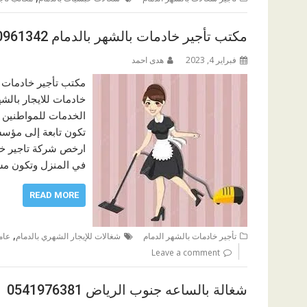
مكتب تأجير خادمات بالشهر بالدمام 0580961342
فبراير 4, 2023
هدى احمد
مكتب تأجير خادمات ب
خادمات للايجار بالشه
الخدمات للمواطنين ف
تكون تابعة إلى مؤس
ارخص شركة تاجير خاد
في المنزل وتكون مسؤ
READ MORE
,
تأجير خادمات بالشهر الدمام
شغالات للإيجار الشهري بالدمام
عام
Leave a comment
شغالة بالساعه جنوب الرياض 0541976381