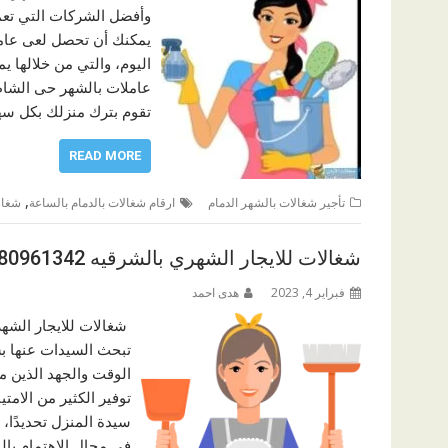
وأفضل الشركات التي تعم
يمكنك أن تحصل لعى عام
اليوم، والتي من خلالها ي
عاملات بالشهر حى الشاطى
تقوم بترك منزلك بكل س
READ MORE
,
تأجير شغالات بالشهر الدمام
ارقام شغالات بالدمام بالساعة
شغال
شغالات للايجار الشهري بالشرقيه 0580961342
فبراير 4, 2023
هدى احمد
شغالات للايجار الشهر
تبحث السيدات عنها بشك
الوقت والجهد الذين من
توفير الكثير من الامت
سيدة المنزل تحديدًا،
في مجال الاهتمام با