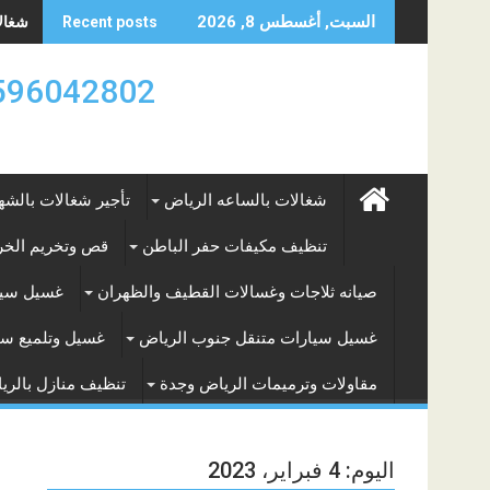
Skip
شغالات
السبت, أغسطس 8, 2026
Recent posts
to
content
0596042802 تأجير العماله المنزليه بالساعه والشه
شغالات بالساعه الرياض
تأجير شغالات بالشه
تنظيف مكيفات حفر الباطن
قص وتخريم الخرس
صيانه ثلاجات وغسالات القطيف والظهران
غسيل سيا
غسيل سيارات متنقل جنوب الرياض
غسيل وتلميع سي
مقاولات وترميمات الرياض وجدة
تنظيف منازل بالري
اليوم:
4 فبراير، 2023