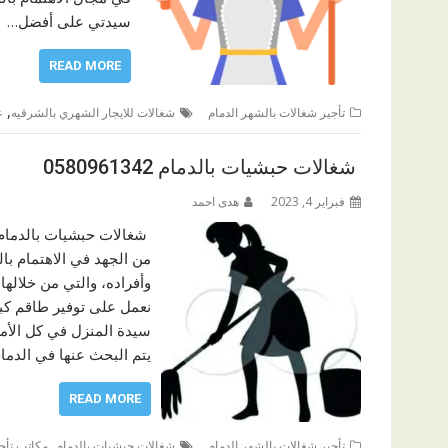
سيدتي على أفضل…
READ MORE
,
تأجير شغالات بالشهر الدمام
شغالات للايجار الشهري بالشرقيه
ع
شغالات حبشيات بالدمام 0580961342
فبراير 4, 2023
هدى احمد
شغالات حبشيات بالدمام ن
من الجهد في الاهتمام بال
وأفراده، والتي من خلالها ي
نعمل على توفير طاقم كب
سيدة المنزل في كل الأمو
يتم البحث عنها في الدم
READ MORE
,
تأجير شغالات بالشهر الدمام
شغالات حبشيات بالدمام
مكاتب تأج