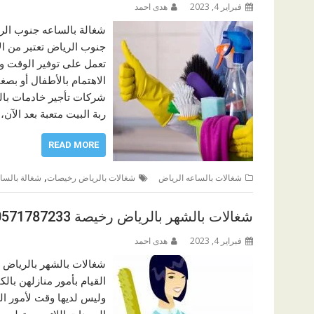
فبراير 4, 2023
هدى احمد
شغالة بالساعه جنوب الر
جنوب الرياض تعتبر من ال
تعمل على توفير الوقت و
الاهتمام بالأطفال أو بص
شركات تأجير خادمات بالر
ربة البيت متعبة بعد الآن
READ MORE
,
شغالات بالساعه الرياض
شغالات بالرياض رخيصات
شغالة بالسا
شغالات بالشهر بالرياض رخيصة 0571787233
فبراير 4, 2023
هدى احمد
شغالات بالشهر بالرياض ر
القيام بأمور منازلهن بال
وليس لديها وقت لأمور ا
السيدات اللاتي يستطعن خ