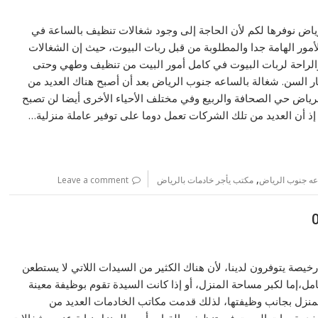
ياض نوفرها لكم لأن الحاجة إلى وجود شغالات تنظيف بالساعة في
أمور الهامة جدا والمطلوبة من قبل ربات البيوت، حيث إن الشغالات
الراحة لربات البيوت في كامل أمور البيت من تنظيف وطهي وحتى
غار السن. شغالة بالساعه جنوب الرياض بعد أن أصبح هناك العديد من
ياض حي الصحافة والربيع وفي مختلف الأحياء الأخرى أيضا لن تصبح
، إذ أن العديد من تلك الشركات تعمل دوما على توفير عاملة منزلية…
,
عه جنوب الرياض
مكتب يأجر خادمات بالرياض
Leave a comment
خيصة يتوفرون لدينا، لأن هناك الكثير من السيدات اللاتي لا يستطعن
كامل،إما لكبر مساحة المنزل، أو إذا كانت السيدة تقوم بوظيفة معينة
لمنزل بجانب وظيفتها، لذلك قدمت مكاتب الخادمات العديد من
دمة ربات البيوت في تنظيف والقيام بأمور المنزل نيابة عنهم. شغالات