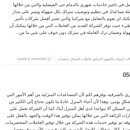
ل في تاجير خادمات شهري بالدمام حى الفيصلية والتي من خلالها
لة تساعدك في تنظيم وتوضيب منزلك بكل سهولة ويسر على مدار
مكنك ان تقوم بالتعامل مع شركتنا والتي تعتبر أفضل شركات تأجير
ء حيث توفر الشركة العديد من العاملات التي من خلالها يمكنك أن
هولة وضمان ترك العاملة في منزلك دون خوف على شي ما من…
,
ات كينيات بالشهر الدمام
عاملات بالدمام رخيصات
Leave a comment
ي بالشرقيه نوفرهم لكم لأن المساعدات المنزلية من أهم الأمور التي
لٍ يومي، وهذا لأن أعباء المنزل عادةً ما تكون تحتاج إلى الكثير من
 الممكن ألا يتواجدا لدى أهل المنزل أبدًا، كما أن الشركة تعمل على
يازات الرائعة التي من خلالها يمكن توفير هذا الوقت والجهد بالفعل على
 وقد تم توفير خدمات هذه الشركة من خلال توفير العاملات المخضرمات
لمنزل ككل. شغالات للايجار الشهري بالشرقيه من الآن سوف تحصلين