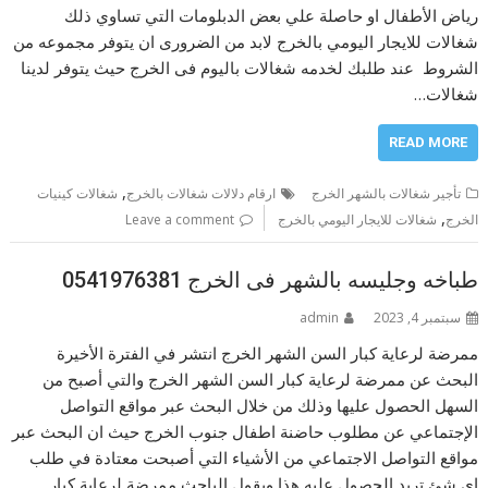
رياض الأطفال او حاصلة علي بعض الدبلومات التي تساوي ذلك
شغالات للايجار اليومي بالخرج لابد من الضرورى ان يتوفر مجموعه من
الشروط عند طلبك لخدمه شغالات باليوم فى الخرج حيث يتوفر لدينا
شغالات…
READ MORE
,
تأجير شغالات بالشهر الخرج
ارقام دلالات شغالات بالخرج
شغالات كينيات
,
الخرج
شغالات للايجار اليومي بالخرج
Leave a comment
طباخه وجليسه بالشهر فى الخرج 0541976381
سبتمبر 4, 2023
admin
ممرضة لرعاية كبار السن الشهر الخرج انتشر في الفترة الأخيرة
البحث عن ممرضة لرعاية كبار السن الشهر الخرج والتي أصبح من
السهل الحصول عليها وذلك من خلال البحث عبر مواقع التواصل
الإجتماعي عن مطلوب حاضنة اطفال جنوب الخرج حيث ان البحث عبر
مواقع التواصل الاجتماعي من الأشياء التي أصبحت معتادة في طلب
اي شئ تريد الحصول عليه هذا ويقول الباحث ممرضة لرعاية كبار