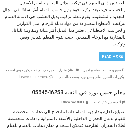
الحرفيين ذوي الخبرة في تركيب بدائل الرخام والفوم الاستيل
والخشب، حيث يعد تركيب فوم بديل خشب الدمام أمرًا شائعًا في مجال
التجديد والتشطيب، يقوم معلم تركيب بديل الخشب حى الامانة الدمام
بتركيب الأسطح المصنوعة من مواد بديلة للرخام، مثل الكوارتز
والجرانيت الاصطناعي، يعتبر هذا البديل أكثر متانة ومقاومة للتآكل
بالمقارنة مع الرخام الطبيعي، حيث يقوم المعلم بقياس وقص
وتركيب…
READ MORE
,
صبغ ودهانات الدمام والخبر
دهان منازل بالخبر حي الراكة
ديكور جبس اسقف
,
ديكور ات الخبر
معلم جبس بورد وسقف بالدمام
Leave a comment
معلم جبس بورد في الثقبه 0564546253
أغسطس 15, 2025
Islam mostafa
اصباغ داخلية وخارجية الدمام دائما مانحتاج الي دهانات متخصصة
للقيام بدهان الجدران الداخلية والأسقف المنزلية ودهانات متخصصة
لطلاء الجدران الخارجية فيمكن استخدام معلم دهانات بالدمام للقيام