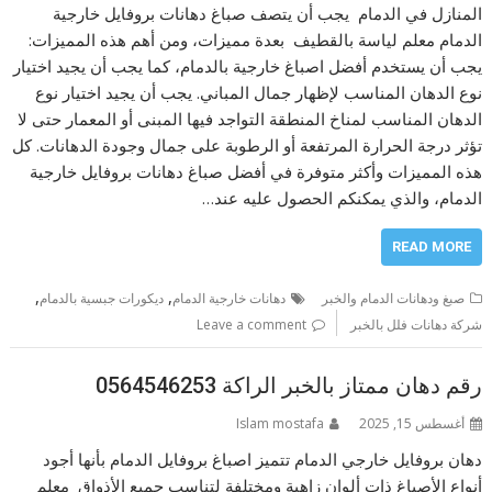
المنازل في الدمام يجب أن يتصف صباغ دهانات بروفايل خارجية
الدمام معلم لياسة بالقطيف بعدة مميزات، ومن أهم هذه المميزات:
يجب أن يستخدم أفضل اصباغ خارجية بالدمام، كما يجب أن يجيد اختيار
نوع الدهان المناسب لإظهار جمال المباني. يجب أن يجيد اختيار نوع
الدهان المناسب لمناخ المنطقة التواجد فيها المبنى أو المعمار حتى لا
تؤثر درجة الحرارة المرتفعة أو الرطوبة على جمال وجودة الدهانات. كل
هذه المميزات وأكثر متوفرة في أفضل صباغ دهانات بروفايل خارجية
الدمام، والذي يمكنكم الحصول عليه عند…
READ MORE
,
,
صبغ ودهانات الدمام والخبر
دهانات خارجية الدمام
ديكورات جبسية بالدمام
شركة دهانات فلل بالخبر
Leave a comment
رقم دهان ممتاز بالخبر الراكة 0564546253
أغسطس 15, 2025
Islam mostafa
دهان بروفايل خارجي الدمام تتميز اصباغ بروفايل الدمام بأنها أجود
أنواع الأصباغ ذات ألوان زاهية ومختلفة لتناسب جميع الأذواق معلم