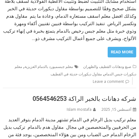
استخدام مشابك التثبيت لضبط وتثبيت الأغطية الفولاذية لسقف بلاطة
بشكل صحيح وفقًا للتصميم بواسطة مقاول ديكورات حديثة في الخبر
وكذلك افضل معلم اسقف مستعاره الدمام، وعادة ما يتم مقاول هدم
وتكسير الرياض تنفيذ التركيب بواسطة فنيين تقنيين أكفاء ومهرة
وذوي خبرة مثل معلم جبس رخيص بالدمام يتمتع بخبرة في إنهاء تركيب
الألواح، ويشرف على جميع أعمال التركيب مشرف ذو…
READ MORE
,
صبغ ودهانات القطيف والظهران
معلم جبسميورد بالدمام العزيزية
معلم
,
ديكورات جبس الدمام
مقاول ديكورات حديثة في القطيف
Leave a comment
شركه دهانات بالخبر الراكة 0564546253
أغسطس 15, 2025
Islam mostafa
معلم تركيب بديل الرخام في الدمام تشتهر مدينة الدمام بتوفر العديد
من الحرفيين والمتخصصين في مجال مقاول هدم بالدمام تركيب بديل
الرخام الدمام حى الضباب ومن بين هؤلاء المتخصصين، يوجد فئة من