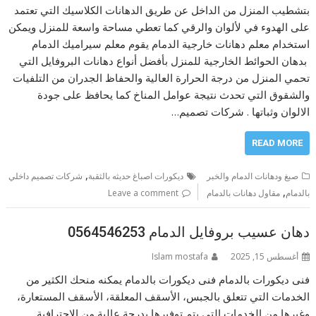
بتشطيب المنزل من الداخل عن طريق الدهانات الكلاسيك التي تعتمد
على الهدوء في لألوان والرقي كما تعطي مساحة واسعة للمنزل ويمكن
استخدام معلم دهانات خارجية الدمام يقوم معلم سيراميك الدمام
بدهان الحوائط الخارجية للمنزل بأفضل أنواع دهانات البروفايل التي
تحمي المنزل من درجة الحرارة العالية والحفاظ الجدران من التلفيات
والشقوق التي تحدث نتيجة عوامل المناخ كما يحافظ على جودة
الالوان وثباتها . شركات تصميم…
READ MORE
,
صبغ ودهانات الدمام والخبر
ديكورات اصباغ حديثه بالثقبة
شركات تصميم داخلي
,
بالدمام
مقاول دهانات بالدمام
Leave a comment
دهان عسيب بروفايل الدمام 0564546253
أغسطس 15, 2025
Islam mostafa
فنى ديكورات بالدمام فنى ديكورات بالدمام يمكنه منحك الكثير من
الخدمات التي تتعلق بالجبس، الأسقف المعلقة، الأسقف المستعارة،
وغيرها من الخدمات التي يتم توفيرها بدرجة عالية من الاحترافية