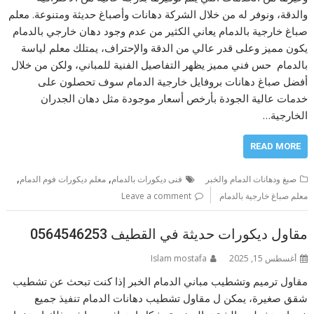
والدقة، ونوفر له من خلال الشركة دهانات وأصباغ حديثة ومتنوعة. معلم
صباغ خارجية بالدمام يعاني الكثير من عدم وجود دهان خارجي بالدمام
يكون مميز وعلى قدر عالي من الدقة والإحتراف، يمتلك معلم لياسة
بالدمام حس فني مميز يظهر التفاصيل الفنية للمباني، ولكن من خلال
أفضل صباغ دهانات بروفايل خارجية الدمام سوف تحصلون على
خدمات عالية الجودة بأرخص أسعار موجودة مثل دهان الجدران
الخارجية…
READ MORE
,
,
صبغ ودهانات الدمام والخبر
فنى ديكورات بالدمام
معلم ديكورات فوم الدمام
معلم صباغ خارجية بالدمام
Leave a comment
مقاول ديكورات حديثة في القطيف 0564546253
أغسطس 15, 2025
Islam mostafa
مقاول ترميم وتشطيب مباني الدمام الخبر إذا كنت تبحث عن تشطيب
شقق صغيرة، يمكن ل مقاول تشطيب دهانات الدمام تنفيذ جميع