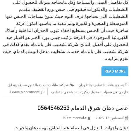
كل تفاصيل المبنى والمساحة وكل مايحتاجه منزلك للحصول على
التشطيبات والديكورات فيقوم فني جبس بورد القطيف بتقديم
التشطيبات التي تحتاجها غرف النوم حيث تتنوع مساحات الجبس منها
المتوسطة والصغيرة والكبيرة ويتم تنفيذ ما يناسبها لتكون غرفة
ساحرة حيث أن الجبس يستطيع اخفاء عيوب الجدران الداخلية وأسلاك
الكهربائية الموجودة في الغرفة تركيب جبس بورد الخبر هو اختيار جيد
للحصول على أفضل النتائج. شركة تشطيب فلل بالدمام نقدم كذلك في
شركة تشطيب فلل بالدمام خدمات تشطيب مدخل البيت بالدمام، حيث
نقوم بتركيب…
READ MORE
,
صبغ ودهانات القطيف والظهران
شركة دهانات خارجية بالخبر
صباغ بروفايل
,
خارجي في سيهات
مقاول ديكورات حديثة في القطيف
Leave a comment
عامل دهان شرق الدمام 0564546253
أغسطس 15, 2025
Islam mostafa
دهان واجهات المنازل في الدمام عند القيام بمهمة دهان واجهات