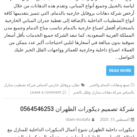
لياسة بالجبيل وجميع أنواع المباني، وتقدم هذه الدهانات من خلال
أرخص شركة دهانات بروفايل خارجيه بالدمام، التي تتميز بتقديمها كافة
أنواع التشطيبات الداخلية بالإضافة إلى تغطية جدران المباني الخارجية
باستخدام أفضل اصباغ خارجية بالدمام تناسب مناخ الدمام وجميع مدن
المملكة العربية السعودية، كما تنفذ الشركة جميع الخدمات بأقل أسعار
سوقية بدون مبالغة في أسعارها لتلبي احتياجات أكبر عدد ممكن من
العملاء. اصباغ داخلية وخارجية للعمائر وواجهات الفلل الخبر عليك
التواصل…
READ MORE
,
صبغ ودهانات الدمام والخبر
دهان بروفايل خارجي الدمام
شركة تشطيب منازل
,
بالدمام
شركة دهانات منازل وفلل بالخبر
Leave a comment
شركة تصميم ديكورات الظهران 0564546253
أغسطس 15, 2025
Islam mostafa
ديكورات داخلية الظهران تتنوع أعمال الديكورات الداخلية للمنازل مع
اختلاف التصاميم والخامات أيضا حيث يوجد أعمال ديكورات الجبس