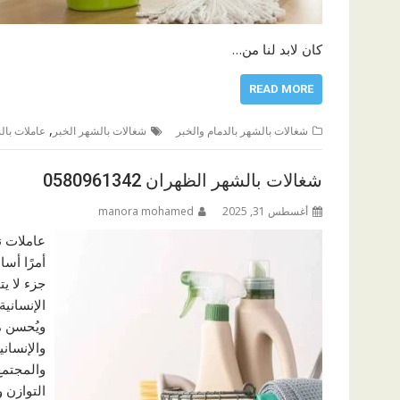
كان لابد لنا من…
READ MORE
,
شغالات بالشهر بالدمام والخبر
شغالات بالشهر الخبر
عاملات بال
شغالات بالشهر الظهران 0580961342
أغسطس 31, 2025
manora mohamed
عاملات ن
أمرًا أسا
جزء لا ي
الإنساني
ويُحسن م
والإنساني
والمجتمع
التوازن 