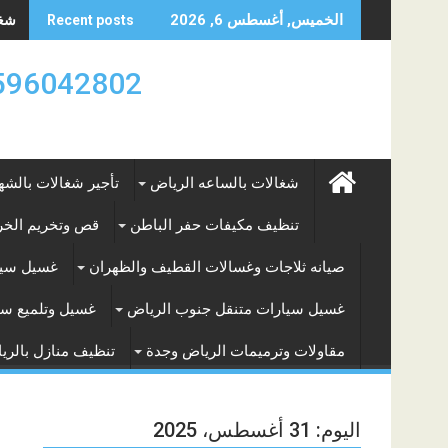
Skip
شغال
الخميس, أغسطس 6, 2026
Recent posts
to
content
0596042802 تأجير العماله المنزليه بالساعه والشه
شغالات بالساعه الرياض
تأجير شغالات بالشه
تنظيف مكيفات حفر الباطن
قص وتخريم الخرس
صيانه ثلاجات وغسالات القطيف والظهران
غسيل سيا
غسيل سيارات متنقل جنوب الرياض
غسيل وتلميع سي
مقاولات وترميمات الرياض وجدة
تنظيف منازل بالري
اليوم:
31 أغسطس، 2025