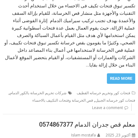
تكسير تبوق فتحات تكيف فى الاحساء من خلال استخدام أحدث
التقنيات والأجهزة مثل منشار قص الخرسانة، للقيام بإزالة السقف
والأعمدة بهدف تجنب تركيب سيراميك الدمام إثارة الفوضى أثناء
عملية الإزالة، حيث يقوم العمال بعمل عدة فتحات أسطوانية كبيرة
يمكن استخدامها لأي هدف مثل القيام بأعمال السباكة والصرف
الصحي، وكثيرًا ما يقومون بقص خرسانة تكسير تبوق فتحات تكييف، أو
عملية قص الخرسانة لاستخدامها في أعمال بناء المصاعد داخل
الشركات والعمارات أو المستشفيات، أو القيام بتحضير الموقع لأعمال
البناء من خلال إزالة بقايا…
READ MORE
,
فتحات كور وتخريم خرسانه القطيف
شركات تخريم الخرسانة بالكور الدمام
,
فتحات كور خرسانه الجبيل
قص الخرسانة وفتحات التكييف بالاحساء
Leave a comment
معلم قص جدران الدمام 0574867377
أكتوبر 23, 2025
Islam mostafa