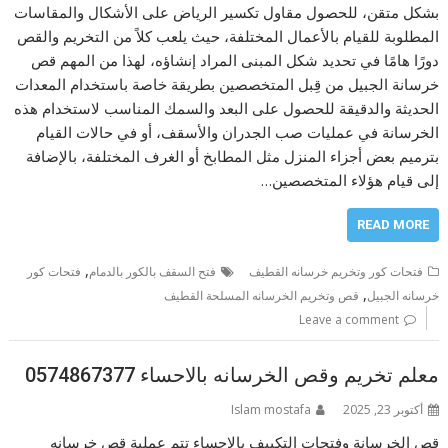
بشكل متقن، للحصول مقاول تكسير الرياض على الأشكال والمقاسات
المطلوبة للقيام بالأعمال المختلفة، حيث يلعب كلاً من التخريم والقص
دورًا هامًا في تحديد شكل المبنى المراد إنشاؤه، لهذا من المهم قص
خرسانة الجبيل من قِبل المتخصصين بطريقة خاصة باستخدام المعدات
الحديثة والدقيقة للحصول على البعد والسمك المناسب لاستخدام هذه
الخرسانة في عمليات صب الجدران والأسقف، أو في حالات القيام
بترميم بعض أجزاء المنزل مثل المطابخ أو الغرف المختلفة، بالإضافة
إلى قيام هؤلاء المتخصصين…
READ MORE
,
فتحات كور وتخريم خرسانه القطيف
فتح السقف بالكور بالدمام
فتحات كور
,
خرسانه الجبيل
قص وتخريم الخرسانه المسلحة القطيف
Leave a comment
معلم تخريم وقص الخرسانه بالاحساء 0574867377
أكتوبر 23, 2025
Islam mostafa
قص الخرسانة وفتحات التكييف بالاحساء تتم عملية قص خرسانه