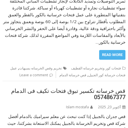
تمرير التوصيلات وتمديد الكابلات لإنجاز تشطيبات المباني المختلفة
سواء تشطيبات نجاره أو تشطيبات كهرباء أو سباكة. شركتنا قادرة
بتقنياتها المتطورة على عمل فتحات خرسانية بالكور بالقطر والعمق
المطلوب بأقطار تتراوح بين 1/2 بوصة إلى 60 بوصة وبعمق يتجاوز متر
وأكثر باحترافية ودقة عالية، وقادرة أيضا على الحفر والنشر الخرساني
بالأبعاد والمقاسات اللازمة وفي المواضع المقررة لذلك. شركة فتحات
خرسانية بالكور…
READ MORE
,
فتحات كور وتخريم خرسانه القطيف
تخريم وقص الخرسانه بسيهات
عمل
,
فتحات خرسانة كور الجبيل
قص خرسانة الدمام
Leave a comment
قص خرسانه تكسير تبوق فتحات تكيف فى الدمام
0574867377
أكتوبر 23, 2025
Islam mostafa
قص جدران بالجبيل إذا كنت تبحث عن معلم سيراميك بالدمام أفضل
شركة قص وتخريم الخرسانة بالجبيل يمكنك الاستعانة بشركتنا، حيث