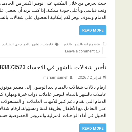
حيث نحرص من خلال المكتب على توفير الكثير من الخادمات
وقت قياسي وبأعلى جودة ممكنة. إذا كنت تريد أن تحصل على
الدمام وسوف نوفر لكم إمكانية الحصول على شغالات بالشه
READ MORE
,
رعاية منزلية بالشهر بالخبر
خادمات بالشهر بالدمام حى الضباب
ش
Leave a comment
تأجير شغالات بالشهر في الاحساء 0583873523
فبراير 12, 2026
mariam sameh
ارقام دلالات شغالات بالدمام يعد الوصول إلى مصدر موثوق لل
عاملات بالشهر بالدمام لتوفير عاملات ذوات خبرة ومهارة ك
الدمام التي تقدم دعم كبير للأمهات العاملات أو المشغولات 
على التعامل مع الأطفال بطريقة آمنة ومسؤولة. ارقام شغال
الجبيل في أداء الواجبات المنزلية والدروس الخصوصية حسب 
READ MORE