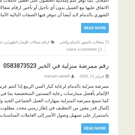
الاتفاق عليها مع العميل بدون أي تأجيل أو تأخير. ارقام شغا
الشهري بالدمام لابد أيضا أن تتوفر فيها الصفات التالية الأما
READ MORE
,
شغالات بالشهر بالدمام والخبر
ارقام شغالات للإيجار الظهران
جل
Leave a comment
رقم ممرضة منزلية في الخبر 0583873523
فبراير 12, 2026
mariam sameh
ممرضة منزلية بالدمام لرعاية كبار السن الربيع إذا كنتم عز
الإلمام بأفضل ممارسات رعاية المسنين المتخصصة بما في ذل
كما تتمتع ممرضة المنزلية بمهارات العمل الجماعي الجيد و
إكمال قدر معين من التنظيف في إطار زمني محدد. مطلوب ع
باستمرار على تسهيل وصول الأسر إلى العاملات المناسبات 
READ MORE