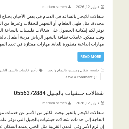
فبراير 12, 2026
mariam sameh
شغالات للايجار بالساعه في الدمام في بعض الأحيان يحتاج
محددة، مثل طهي الطعام، أو التجهيز للحفلات وغيرها من 
نوفر لكم إمكانية الحصول على شغالات فلبينيات بالساعة ا
وقت ممكن. عاملات نظافة بالشهر الرياض مربية أطفال بال
مهارات إبداعية متطورة للغاية. مهارات ممتازة في تعدد المه
READ MORE
جليسه اطفال ومسنين بالدمام والخبر
تأجير خادمات بالشهر الخبر
Leave a comment
شغالات حبشيات بالجبيل 0556372884
فبراير 12, 2026
mariam sameh
شغالات للايجار بالخبر تبحث الكثير من الأسر عن خدمات موث
الحاجة إلى خدمات شغالات حبشيات بالجبيل التي توفر عاملة 
إن لزم الأمر وفي المدن القريبة مثل الخبر، يعتمد السكان ع