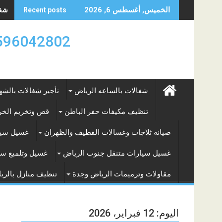
Skip
شغال
الخميس, أغسطس 6, 2026
Recent posts
to
content
0596042802 تأجير العماله المنزليه بالساعه والشه
شغالات بالساعه الرياض
تأجير شغالات بالشه
تنظيف مكيفات حفر الباطن
قص وتخريم الخرس
صيانه ثلاجات وغسالات القطيف والظهران
غسيل سيا
غسيل سيارات متنقل جنوب الرياض
غسيل وتلميع سي
مقاولات وترميمات الرياض وجدة
تنظيف منازل بالري
اليوم:
12 فبراير، 2026