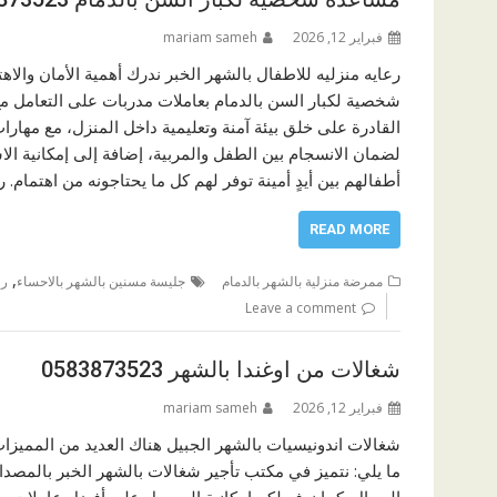
فبراير 12, 2026
mariam sameh
رعايه منزليه للاطفال بالشهر الخبر ندرك أهمية الأمان والا
شخصية لكبار السن بالدمام بعاملات مدربات على التعامل مع
القادرة على خلق بيئة آمنة وتعليمية داخل المنزل، مع مهارات
لضمان الانسجام بين الطفل والمربية، إضافة إلى إمكانية الا
أطفالهم بين أيدٍ أمينة توفر لهم كل ما يحتاجونه من اهتمام. 
READ MORE
,
ممرضة منزلية بالشهر بالدمام
جليسة مسنين بالشهر بالاحساء
رع
Leave a comment
شغالات من اوغندا بالشهر 0583873523
فبراير 12, 2026
mariam sameh
شغالات اندونيسيات بالشهر الجبيل هناك العديد من المميزات
ما يلي: نتميز في مكتب تأجير شغالات بالشهر الخبر بالمصداق
المجال. كما نوفر لكم إمكانية الحصول على أفضل عاملات منزلية