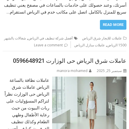
أسرتك، وعند حصولك على خادمات بالساعات في مصفح يعني تنظيف
سريع للمنزل بالكامل. اتصل على مكاتب خدم في الرياض انستقرام…
READ MORE
,
عاملات للايجار شرق الرياض
أفضل شركة تنظيف في الرياض
شغالات بالشهر
,
1500 الرياض
عاملات منازل الرياض
Leave a comment
عاملات شرق الرياض حى الوزارت 0596648921
سبتمبر 25, 2025
manora mohamed
عاملات نظافة بالساعة
الرياض عاملات شرق
الرياض حى الوزارت نظراً
لتراكم المسؤوليات على
ربات البيوت من حيث
رعاية الأطفال وطهي
الطعام وكذلك تنظيف
الغرف وتركها في أحسن