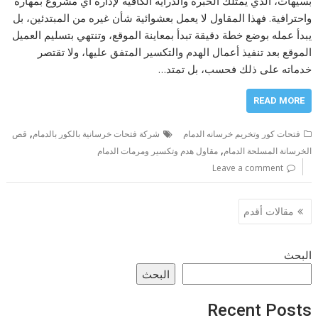
بسيهات، الذي يمتلك الخبرة والدراية الكافية لإدارة أي مشروع بمهارة
واحترافية. فهذا المقاول لا يعمل بعشوائية شأن غيره من المبتدئين، بل
يبدأ عمله بوضع خطة دقيقة تبدأ بمعاينة الموقع، وتنتهي بتسليم العميل
الموقع بعد تنفيذ أعمال الهدم والتكسير المتفق عليها، ولا تقتصر
خدماته على ذلك فحسب، بل تمتد…
READ MORE
,
فتحات كور وتخريم خرسانه الدمام
شركة فتحات خرسانية بالكور بالدمام
قص
,
الخرسانة المسلحة الدمام
مقاول هدم وتكسير ومرمات الدمام
Leave a comment
تصفّح
مقالات أقدم
المقالات
البحث
البحث
Recent Posts