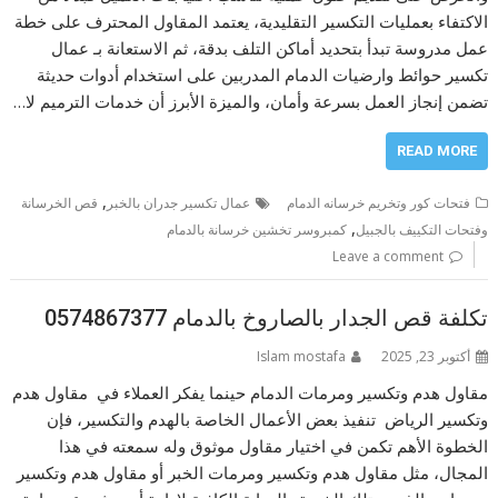
الاكتفاء بعمليات التكسير التقليدية، يعتمد المقاول المحترف على خطة
عمل مدروسة تبدأ بتحديد أماكن التلف بدقة، ثم الاستعانة بـ عمال
تكسير حوائط وارضيات الدمام المدربين على استخدام أدوات حديثة
تضمن إنجاز العمل بسرعة وأمان، والميزة الأبرز أن خدمات الترميم لا…
READ MORE
,
فتحات كور وتخريم خرسانه الدمام
عمال تكسير جدران بالخبر
قص الخرسانة
,
وفتحات التكييف بالجبيل
كمبروسر تخشين خرسانة بالدمام
Leave a comment
تكلفة قص الجدار بالصاروخ بالدمام 0574867377
أكتوبر 23, 2025
Islam mostafa
مقاول هدم وتكسير ومرمات الدمام حينما يفكر العملاء في مقاول هدم
وتكسير الرياض تنفيذ بعض الأعمال الخاصة بالهدم والتكسير، فإن
الخطوة الأهم تكمن في اختيار مقاول موثوق وله سمعته في هذا
المجال، مثل مقاول هدم وتكسير ومرمات الخبر أو مقاول هدم وتكسير