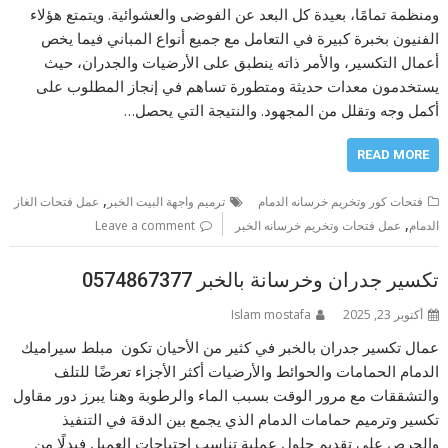
ومنظمة تمامًا، بعيدة كل البعد عن الفوضى والعشوائية. ويتمتع هؤلاء
الفنيون بخبرة كبيرة في التعامل مع جميع أنواع المباني فيما يخص
أعمال التكسير، والأمر ذاته ينطبق على الأرضيات والجدران، حيث
يستخدمون معدات حديثة ومتطورة تساهم في إنجاز المطلوب على
أكمل وجه وتقلل من المجهود. والنتيجة التي يحصل…
READ MORE
,
فتحات كور وتخريم خرسانه الدمام
ترميم واجهة البيت الخبر
عمل فتحات الغاز
,
الدمام
عمل فتحات وتخريم خرسانه الخبر
Leave a comment
تكسير جدران وخرسانة بالخبر 0574867377
أكتوبر 23, 2025
Islam mostafa
عمال تكسير جدران بالخبر في كثير من الأحيان تكون مبلط سيراميك
الدمام الحمامات والحوائط والأرضيات أكثر الأجزاء تعرضًا للتلف
والتشققات مع مرور الوقت بسبب الماء والرطوبة وهنا يبرز دور مقاول
تكسير وترميم حمامات الدمام الذي يجمع بين الدقة في التنفيذ
والحرص على تقديم حلول عملية تناسب احتياجات العميل فبدلًا من