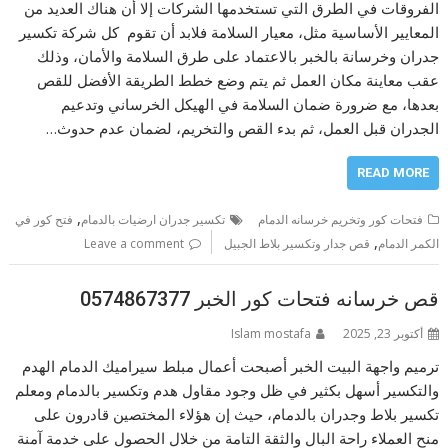
الفروقات في الطرق التي تستخدمها الشركات إلا أن هناك العديد من
المعايير الأساسية مثل، معيار السلامة فلابد أن تقوم كل شركة تكسير
جدران وخرسانة بالخبر بالاعتماد على طرق السلامة والأمان، وذلك
عقب معاينة مكان العمل ثم يتم وضع خطط الطريقة الأفضل للقص
بعدها، مع ضرورة ضمان السلامة في الهيكل الخرساني وتدعيم
الجدران قبل العمل، ثم بدء القص والتخريم، لضمان عدم حدوث…
READ MORE
,
فتحات كور وتخريم خرسانه الدمام
تكسير جدران ارضيات بالدمام
فتح كور في
,
الكمر الدمام
قص جدار وتكسير بلاط الجبيل
Leave a comment
قص خرسانه فتحات كور الخبر 0574867377
أكتوبر 23, 2025
Islam mostafa
ترميم واجهة البيت الخبر أصبحت أعمال مبلط سيراميك الدمام الهدم
والتكسير أسهل بكثير في ظل وجود مقاول هدم وتكسير بالدمام ومعلم
تكسير بلاط وجدران بالدمام، حيث إن هؤلاء المختصين قادرون على
منح العملاء راحة البال والثقة التامة من خلال الحصول على خدمة آمنة