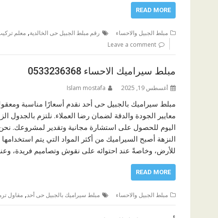
READ MORE
,
مبلط الجبيل والاحساء
رقم مبلط الجبيل حى الخالدية
معلم تركيب 
Leave a comment
مبلط سيراميك الاحساء 0533236368
أغسطس 19, 2025
Islam mostafa
مبلط سيراميك بالجبيل حى أحد نقدم أسعارًا مناسبة ومعقول
معايير الجودة والدقة لضمان رضا العملاء. نلتزم بالجدول ا
اليوم للحصول على استشارة مجانية وتقدير لمشروعك. نحن هن
النزهة أصبح السيراميك من أكثر المواد التي يتم استخدامه
للأرض، وخاصةً عند احتوائه على نقوش وتصاميم فريدة، وعند 
READ MORE
,
مبلط الجبيل والاحساء
مبلط سيراميك بالجبيل حى أحد
مقاول ترم