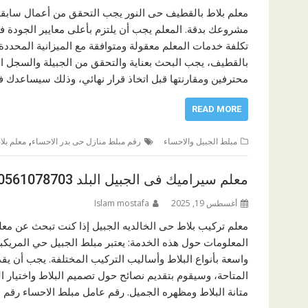
معلم بلاط بالقطيف حى النور يجب التحقق من أعمال سابقة 
مشروعك بدقة. المعلم يجب أن يلتزم بأعلى معايير الجودة ف
تكلفة خدمات المعلم معقولة ومتوافقة مع الميزانية المحدد
بالقطيف، يجب البحث بعناية والتحقق من الجبيلة والسجل ا
محترفين ومقارنتها قبل اتخاذ قرار نهائي، وذلك سيساعدك ف
READ MORE
,
مبلط الجبيل والاحساء
رقم مبلط منازل حى بدر الاحساء
معلم بلا
معلم سيراميك فى الجبيل البلد 0561078703
أغسطس 19, 2025
Islam mostafa
معلم تركيب بلاط حى الخالديه الجبيل إذا كنت تبحث عن مع
المعلومات حول هذه الخدمة: يعتبر مبلط الجبيل حي المريكبات
واسعة بأنواع البلاط وأساليب التركيب المختلفة. يجب أن ي
المتاحة، وسيقوم بتقديم نصائح حول تصميم البلاط واختيار ا
متانة البلاط ومظهره الجميل. رقم عامل مبلط الاحساء رقم 