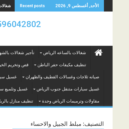
Skip
شغالات با
الأحد, أغسطس 9, 2026
Recent posts
to
content
0596042802 تأجير العماله المنزليه بالساعه والشه
شغالات بالساعه الرياض
تأجير شغالات بالشه
تنظيف مكيفات حفر الباطن
قص وتخريم الخرس
صيانه ثلاجات وغسالات القطيف والظهران
غسيل سيا
غسيل سيارات متنقل جنوب الرياض
غسيل وتلميع سي
مقاولات وترميمات الرياض وجدة
تنظيف منازل بالري
التصنيف:
مبلط الجبيل والاحساء