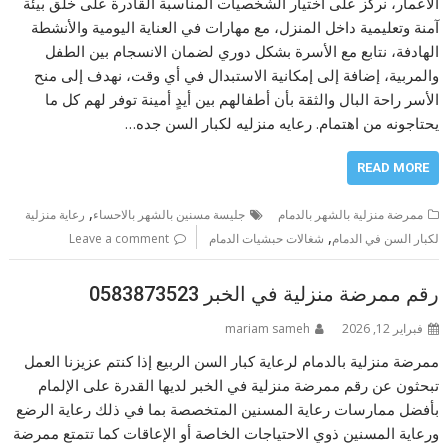
الأعمار، نركز على اختيار الشخصيات المناسبة القادرة على خلق بيئة
آمنة وتعليمية داخل المنزل، مع مهارات في العناية اليومية والأنشطة
الهادفة، نتابع مع الأسرة بشكل دوري لضمان الانسجام بين الطفل
والمربية، إضافة إلى إمكانية الاستبدال في أي وقت، نهدف إلى منح
الأسر راحة البال والثقة بأن أطفالهم بين أيدٍ أمينة توفر لهم كل ما
يحتاجونه من اهتمام. رعايه منزليه لكبار السن جده…
READ MORE
,
ممرضة منزلية بالشهر بالدمام
جليسة مسنين بالشهر بالاحساء
رعاية منزلية
,
لكبار السن في الدمام
شغالات حبشيات الدمام
Leave a comment
رقم ممرضة منزلية في الخبر 0583873523
فبراير 12, 2026
mariam sameh
ممرضة منزلية بالدمام لرعاية كبار السن الربيع إذا كنتم عزيزنا العمل
تبحثون عن رقم ممرضة منزلية في الخبر لديها القدرة على الإلمام
بأفضل ممارسات رعاية المسنين المتخصصة بما في ذلك رعاية الرضع
ورعاية المسنين ذوي الاحتياجات الخاصة أو الإعاقات كما تتمتع ممرضة