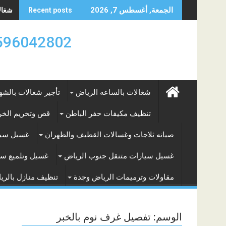
Skip
شغالات
الجمعة, أغسطس 7, 2026
Recent posts
to
content
0596042802 تأجير العماله المنزليه بالساعه والشه
شغالات بالساعه الرياض
تأجير شغالات بالشه
تنظيف مكيفات حفر الباطن
قص وتخريم الخرس
صيانه ثلاجات وغسالات القطيف والظهران
غسيل سيا
غسيل سيارات متنقل جنوب الرياض
غسيل وتلميع سي
مقاولات وترميمات الرياض وجدة
تنظيف منازل بالري
الوسم:
تفصيل غرف نوم بالخبر