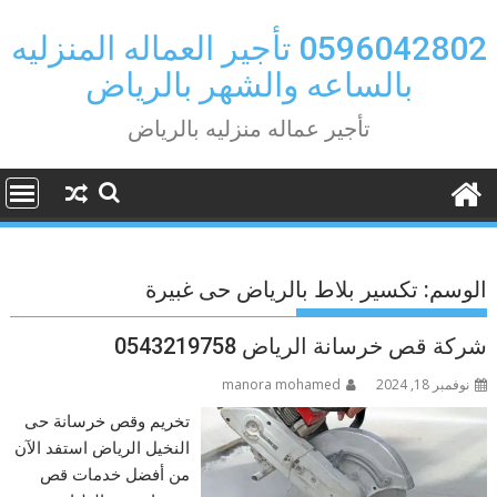
Ski
t
0596042802 تأجير العماله المنزليه
conten
بالساعه والشهر بالرياض
تأجير عماله منزليه بالرياض
الوسم:
تكسير بلاط بالرياض حى غبيرة
شركة قص خرسانة الرياض 0543219758
نوفمبر 18, 2024
manora mohamed
تخريم وقص خرسانة حى
النخيل الرياض استفد الآن
من أفضل خدمات قص