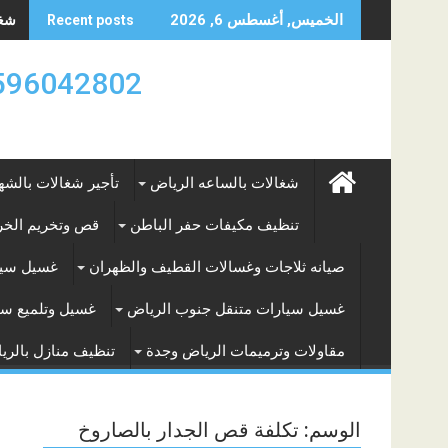
Skip
شغال
الخميس, أغسطس 6, 2026
Recent posts
to
content
0596042802 تأجير العماله المنزليه بالساعه والشه
شغالات بالساعه الرياض
تأجير شغالات بالشه
تنظيف مكيفات حفر الباطن
قص وتخريم الخرس
صيانه ثلاجات وغسالات القطيف والظهران
غسيل سيا
غسيل سيارات متنقل جنوب الرياض
غسيل وتلميع سي
مقاولات وترميمات الرياض وجدة
تنظيف منازل بالري
الوسم:
تكلفة قص الجدار بالصاروخ