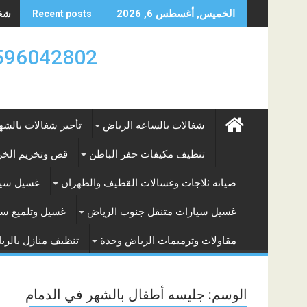
Skip
شغال
الخميس, أغسطس 6, 2026
Recent posts
to
content
0596042802 تأجير العماله المنزليه بالساعه والشه
شغالات بالساعه الرياض
تأجير شغالات بالشه
تنظيف مكيفات حفر الباطن
قص وتخريم الخرس
صيانه ثلاجات وغسالات القطيف والظهران
غسيل سيا
غسيل سيارات متنقل جنوب الرياض
غسيل وتلميع سي
مقاولات وترميمات الرياض وجدة
تنظيف منازل بالري
الوسم:
جليسه أطفال بالشهر في الدمام