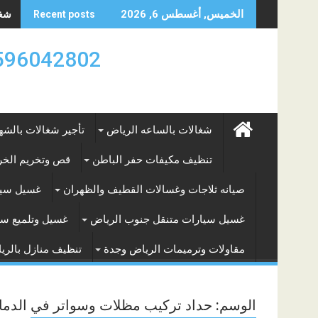
Skip
شغال
الخميس, أغسطس 6, 2026
Recent posts
to
content
0596042802 تأجير العماله المنزليه بالساعه والشه
شغالات بالساعه الرياض
تأجير شغالات بالشه
تنظيف مكيفات حفر الباطن
قص وتخريم الخرس
صيانه ثلاجات وغسالات القطيف والظهران
غسيل سيا
غسيل سيارات متنقل جنوب الرياض
غسيل وتلميع سي
مقاولات وترميمات الرياض وجدة
تنظيف منازل بالري
الوسم:
حداد تركيب مظلات وسواتر في الدما