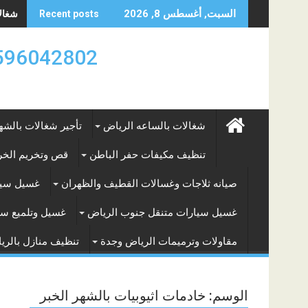
Skip
شغالات
السبت, أغسطس 8, 2026
Recent posts
to
content
0596042802 تأجير العماله المنزليه بالساعه والشه
شغالات بالساعه الرياض
تأجير شغالات بالشه
تنظيف مكيفات حفر الباطن
قص وتخريم الخرس
صيانه ثلاجات وغسالات القطيف والظهران
غسيل سيا
غسيل سيارات متنقل جنوب الرياض
غسيل وتلميع سي
مقاولات وترميمات الرياض وجدة
تنظيف منازل بالري
الوسم:
خادمات اثيوبيات بالشهر الخبر