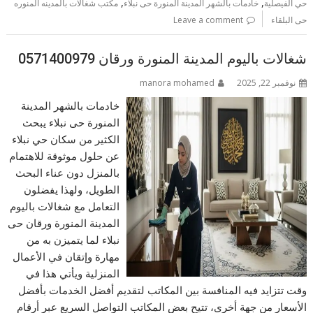
,
,
حي الفيصلية
خادمات بالشهر المدينة المنورة حى نبلاء
مكتب شغالات بالمدينه المنوره
حى البلقاء
Leave a comment
شغالات باليوم المدينة المنورة ورقان 0571400979
نوفمبر 22, 2025
manora mohamed
خادمات بالشهر المدينة
المنورة حى نبلاء يبحث
الكثير من سكان حي نبلاء
عن حلول موثوقة للاهتمام
بالمنزل دون عناء البحث
الطويل، ولهذا يفضلون
التعامل مع شغالات باليوم
المدينة المنورة ورقان حى
نبلاء لما يتميزن به من
مهارة وإتقان في الأعمال
المنزلية ويأتي هذا في
وقت تتزايد فيه المنافسة بين المكاتب لتقديم أفضل الخدمات بأفضل
الأسعار من جهة أخرى، تتيح بعض المكاتب التواصل السريع عبر أرقام