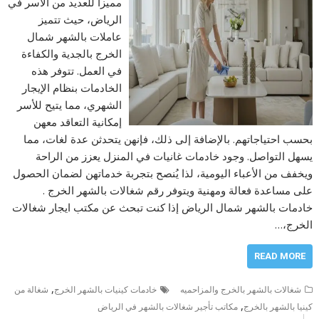
مميزاً للعديد من الأسر في
الرياض، حيث تتميز
عاملات بالشهر شمال
الخرج بالجدية والكفاءة
في العمل. تتوفر هذه
الخادمات بنظام الإيجار
الشهري، مما يتيح للأسر
إمكانية التعاقد معهن
بحسب احتياجاتهم. بالإضافة إلى ذلك، فإنهن يتحدثن عدة لغات، مما
يسهل التواصل. وجود خادمات غانيات في المنزل يعزز من الراحة
ويخفف من الأعباء اليومية، لذا يُنصح بتجربة خدماتهن لضمان الحصول
على مساعدة فعالة ومهنية ويتوفر رقم شغالات بالشهر الخرج .
خادمات بالشهر شمال الرياض إذا كنت تبحث عن مكتب ايجار شغالات
الخرج،…
READ MORE
,
شغالات بالشهر بالخرج والمزاحميه
خادمات كينيات بالشهر الخرج
شغالة من
,
كينيا بالشهر بالخرج
مكاتب تأجير شغالات بالشهر في الرياض