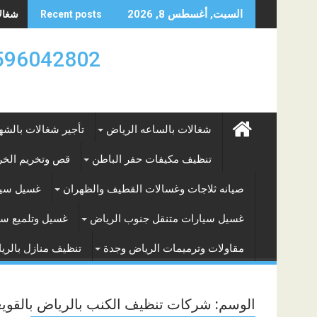
Skip
شغالات
السبت, أغسطس 8, 2026
Recent posts
to
content
0596042802 تأجير العماله المنزليه بالساعه والشه
شغالات بالساعه الرياض
تأجير شغالات بالشه
تنظيف مكيفات حفر الباطن
قص وتخريم الخرس
صيانه ثلاجات وغسالات القطيف والظهران
غسيل سيا
غسيل سيارات متنقل جنوب الرياض
غسيل وتلميع سي
مقاولات وترميمات الرياض وجدة
تنظيف منازل بالري
الوسم:
شركات تنظيف الكنب بالرياض بالقويع