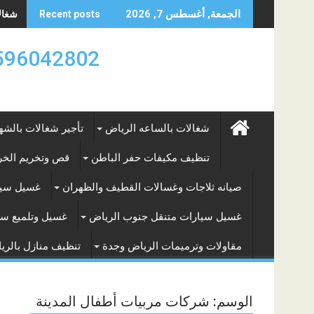
Skip
شغالات
الجمعة, أغسطس 7, 2026
Recent posts
to
content
0596042802 تأجير العماله المنزليه بالساعه والشه
شغالات بالساعه الرياض
تأجير شغالات بالشه
تنظيف مكيفات حفر الباطن
قص وتخريم الخرس
صيانه ثلاجات وغسالات القطيف والظهران
غسيل سيا
غسيل سيارات متنقل جنوب الرياض
غسيل وتلميع سي
مقاولات وترميمات الرياض وجدة
تنظيف منازل بالري
الوسم:
شركات مربيات أطفال المدينة